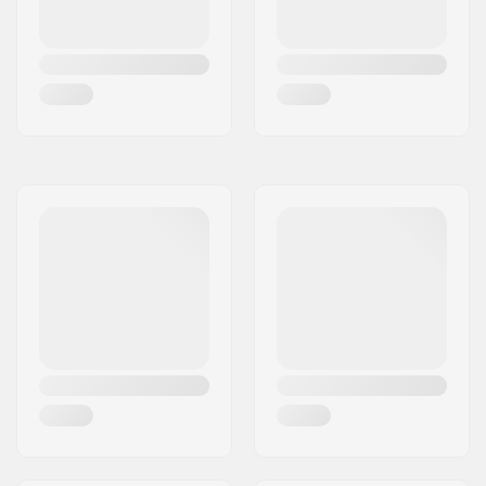
Pegit:
Ei sisälly
Akselin halkaisija:
10mm, 14mm
Renkaan offset:
32mm
Stemin
50mm, Top load
tyyppi/korkeus:
Stemin halkaisija:
22.2mm
Headsetin tyyppi:
Integroitu 1 1/8"
Headtuben kulma:
75°
BMX Jarru sisältyy:
Caliper Jarru
(eturengas)
,
U-jarru
Sisältyy (takarengas)
Jarrun asennussetti:
Included
Gyro yhteensopiva:
Kyllä
Gyro-
No
jarrutusjärjestelmä
mukana:
Gear ratio:
25/9