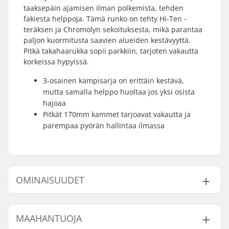
taaksepäin ajamisen ilman polkemista, tehden
fakiesta helppoja. Tämä runko on tehty Hi-Ten -
teräksen ja Chromolyn sekoituksesta, mikä parantaa
paljon kuormitusta saavien alueiden kestävyyttä.
Pitkä takahaarukka sopii parkkiin, tarjoten vakautta
korkeissa hypyissä.
3-osainen kampisarja on erittäin kestävä,
mutta samalla helppo huoltaa jos yksi osista
hajoaa
Pitkät 170mm kammet tarjoavat vakautta ja
parempaa pyörän hallintaa ilmassa
OMINAISUUDET
BMX-tyyppi:
Freestyle BMX
MAAHANTUOJA
Renkaan halkaisija:
20"