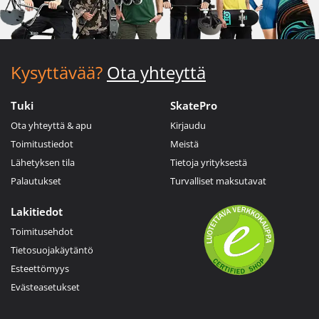
Kysyttävää?
Ota yhteyttä
Tuki
SkatePro
Ota yhteyttä & apu
Kirjaudu
Toimitustiedot
Meistä
Lähetyksen tila
Tietoja yrityksestä
Palautukset
Turvalliset maksutavat
Lakitiedot
Toimitusehdot
Tietosuojakäytäntö
Esteettömyys
Evästeasetukset