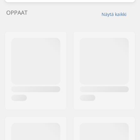
front rim
OPPAAT
Näytä kaikki
Ketjun tyyppi:
Single speed
Kokoaminen:
Osittain koottu