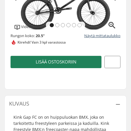
Video
Rungon koko:
20.5"
Näytä mittataulukko
Kiirehdi!
Vain 3 kpl varastossa
LISÄÄ OSTOSKORIIN
KUVAUS
Kink Gap FC on on huippuluokan BMX, joka on
tarkoitettu freestyleen parkeissa ja kaduilla. Kink
Freestyle BMX:n freecoaster-napa mahdollistaa