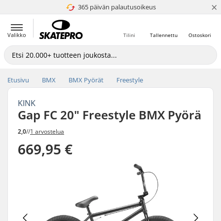
×
365 päivän palautusoikeus
4.8 / 5
Valikko
Tilini
Tallennettu
Ostoskori
Etusivu
BMX
BMX Pyörät
Freestyle
KINK
Gap FC 20" Freestyle BMX Pyörä
2,0
//
1 arvostelua
669,95 €