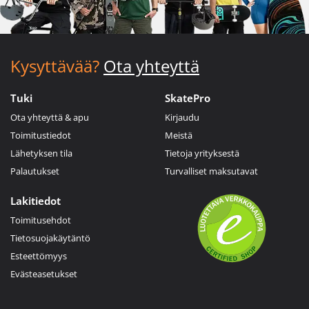
Kysyttävää?
Ota yhteyttä
Tuki
SkatePro
Ota yhteyttä & apu
Kirjaudu
Toimitustiedot
Meistä
Lähetyksen tila
Tietoja yrityksestä
Palautukset
Turvalliset maksutavat
Lakitiedot
Toimitusehdot
Tietosuojakäytäntö
Esteettömyys
Evästeasetukset