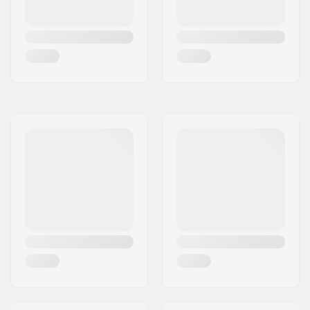
Akselin halkaisija:
10mm, 14mm
Renkaan offset:
28mm
Stemin
50mm, Top load
tyyppi/korkeus:
Stemin halkaisija:
22.2mm
Headsetin tyyppi:
Integroitu 1 1/8"
Headtuben kulma:
75°
BMX Jarru sisältyy:
Caliper Jarru
(eturengas)
,
U-jarru
Sisältyy (takarengas)
Jarrun asennussetti:
Included
Gyro yhteensopiva:
Kyllä
Gyro-
No
jarrutusjärjestelmä
mukana:
Gear ratio:
25/9
Kammen
170mm, Three-piece