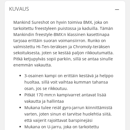
KUVAUS
Mankind Sureshot on hyvin toimiva BMX, joka on
tarkoitettu freestyleen puistossa ja kaduilla. Tämän
Mankindin freestyle-BMX:n klassinen kasettinapa
tarjoaa erittäin suoran voimansiirron. Runko on
valmistettu Hi-Ten-teräksen ja Chromoly-teräksen
sekoituksesta, joten se kestää paljon rikkoutumatta.
Pitkä ketjupylväs sopii parkiin, sillä se antaa sinulle
enemmän vakautta.
3-osainen kampi on erittäin kestävä ja helppo
huoltaa, sillä voit vaihtaa kumman tahansa
osan, jos se rikkoutuu.
Pitkät 170 mm:n kampivarret antavat lisää
vakautta ja hallintaa
Mukana tulee reiät gyro-jarrun kiinnittämistä
varten, joten sinun ei tarvitse huolehtia siitä,
että vaijerit rajoittavat barspinejäsi
Mukana on U-jarru, joka on tarkoitettu