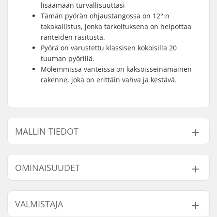
lisäämään turvallisuuttasi
Tämän pyörän ohjaustangossa on 12°:n
takakallistus, jonka tarkoituksena on helpottaa
ranteiden rasitusta.
Pyörä on varustettu klassisen kokoisilla 20
tuuman pyörillä.
Molemmissa vanteissa on kaksoisseinämäinen
rakenne, joka on erittäin vahva ja kestävä.
MALLIN TIEDOT
Malli
Freimin Top Tube
OMINAISUUDET
20.5"
20.5" (52.1 cm)
21"
21" (53.3cm)
BMX-tyyppi:
Freestyle BMX
VALMISTAJA
Renkaan halkaisija:
20"