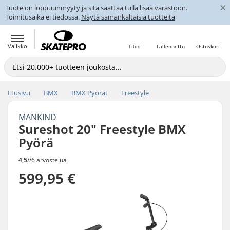
×
Tuote on loppuunmyyty ja sitä saattaa tulla lisää varastoon.
Toimitusaika ei tiedossa.
Näytä samankaltaisia tuotteita
Valikko
Tilini
Tallennettu
Ostoskori
Etusivu
BMX
BMX Pyörät
Freestyle
MANKIND
Sureshot 20" Freestyle BMX
Pyörä
4,5
//
6 arvostelua
599,95 €