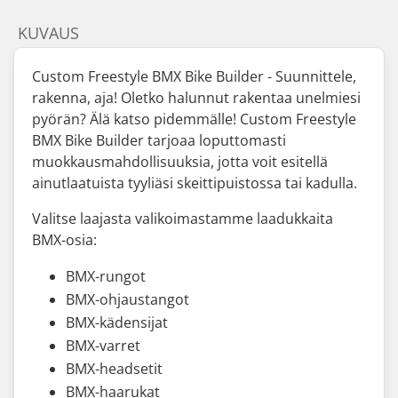
KUVAUS
Custom Freestyle BMX Bike Builder - Suunnittele,
rakenna, aja! Oletko halunnut rakentaa unelmiesi
pyörän? Älä katso pidemmälle! Custom Freestyle
BMX Bike Builder tarjoaa loputtomasti
muokkausmahdollisuuksia, jotta voit esitellä
ainutlaatuista tyyliäsi skeittipuistossa tai kadulla.
Valitse laajasta valikoimastamme laadukkaita
BMX-osia:
BMX-rungot
BMX-ohjaustangot
BMX-kädensijat
BMX-varret
BMX-headsetit
BMX-haarukat