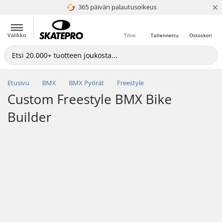
×
365 päivän palautusoikeus
4.8 / 5
Valikko
Tilini
Tallennettu
Ostoskori
Etusivu
BMX
BMX Pyörät
Freestyle
Custom Freestyle BMX Bike
Builder