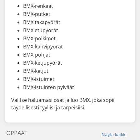
BMX-renkaat
BMX-putket
BMX takapyörät
BMX etupyörät
BMX-polkimet
BMX-kahvipyörät
BMX-pohjat
BMX-ketjupyörät
BMX-ketjut
BMX-istuimet
BMX-istuinten pylväät
Valitse haluamasi osat ja luo BMX, joka sopii
täydellisesti tyyliisi ja tarpeisiisi.
OPPAAT
Näytä kaikki