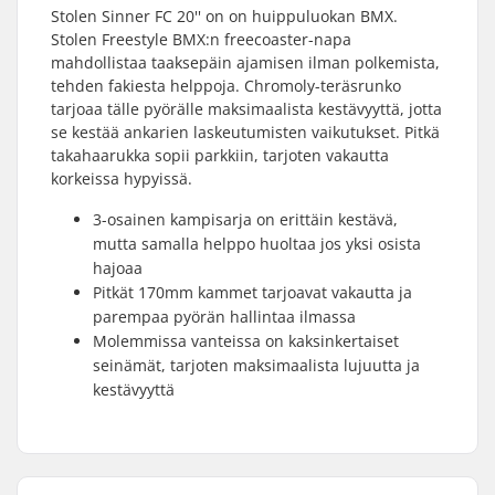
Stolen Sinner FC 20'' on on huippuluokan BMX.
Stolen Freestyle BMX:n freecoaster-napa
mahdollistaa taaksepäin ajamisen ilman polkemista,
tehden fakiesta helppoja. Chromoly-teräsrunko
tarjoaa tälle pyörälle maksimaalista kestävyyttä, jotta
se kestää ankarien laskeutumisten vaikutukset. Pitkä
takahaarukka sopii parkkiin, tarjoten vakautta
korkeissa hypyissä.
3-osainen kampisarja on erittäin kestävä,
mutta samalla helppo huoltaa jos yksi osista
hajoaa
Pitkät 170mm kammet tarjoavat vakautta ja
parempaa pyörän hallintaa ilmassa
Molemmissa vanteissa on kaksinkertaiset
seinämät, tarjoten maksimaalista lujuutta ja
kestävyyttä