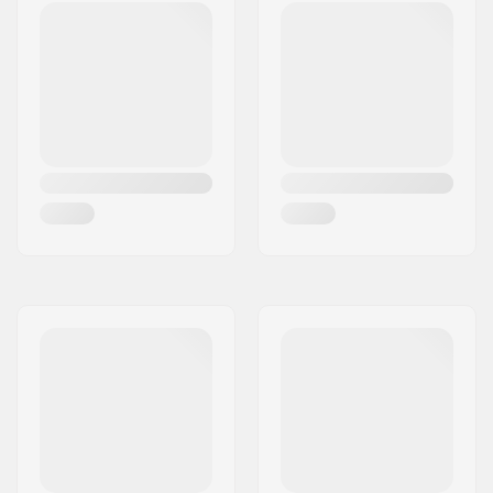
Satulatolpan pituus:
150mm
Renkaan leveys:
2.4"
Pegit:
Ei sisälly
Akselin halkaisija:
10mm, 14mm
Renkaan offset:
28mm
Stemin
50mm, Top load
tyyppi/korkeus:
Stemin halkaisija:
22.2mm
Headsetin tyyppi:
Integroitu 1 1/8"
Headtuben kulma:
75°
BMX Jarru sisältyy:
Caliper Jarru
(eturengas)
,
U-jarru
Sisältyy (takarengas)
Gyro yhteensopiva:
Kyllä
Gyro-
No
jarrutusjärjestelmä
mukana: