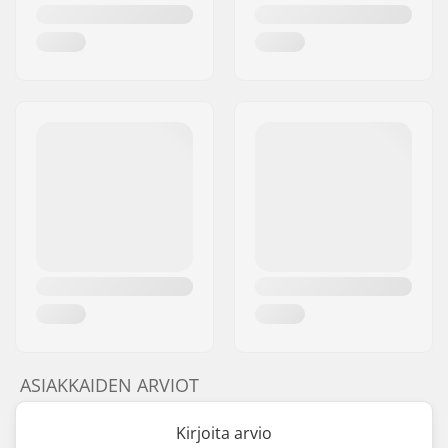
Gear ratio:
25/9
Kammen
170mm, Three-piece
pituus/Tyyppi:
Polkimen akselin
9/16"
halkaisija:
Hammaspyörän
48-spline, Pultti
asennus:
Crankin materiaali:
Kromiteräs
Keskiö:
Mid
, Sealed
Crankin Akselin
19mm
Halkaisija:
Polkimien materiaali:
Plastic
Pinnojen lukumäärä:
36
BMX Vannetyyppi:
Double-walled rear
ASIAKKAIDEN ARVIOT
rim, Double-walled
front rim
Kirjoita arvio
Ketjun tyyppi:
Single speed