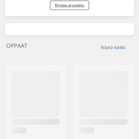
Kirjoita arvostelu
Kokoaminen:
Osittain koottu
OPPAAT
Näytä kaikki