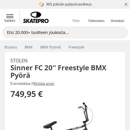
×
365 päivän palautusoikeus
4.8 / 5
Valikko
Tilini
Tallennettu
Ostoskori
Etusivu
BMX
BMX Pyörät
Freestyle
STOLEN
Sinner FC 20'' Freestyle BMX
Pyörä
0 arvostelua //
Kirjoita arvio
749,95 €