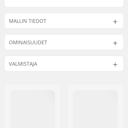
MALLIN TIEDOT
Malli
Freimin Top Tube
Paino
OMINAISUUDET
20.75"
20.75" (52.7cm)
12.1kg
21"
21" (53.3cm)
12kg
BMX-tyyppi:
Freestyle BMX
VALMISTAJA
Renkaan halkaisija:
20"
Tangon malli:
Two-piece
Nimi:
Source Europe GmbH
Tangon korkeus:
9" (22.9cm)
Jakeluosoite:
Am Kuckhofer Feld 13A
Backsweep:
Kyllä
Postinumero:
41470
Napa:
Cassette, Sinetöidyt
Paikkakunta::
Neuss
laakerit, Edestä
Maa:
Saksa
avoimet laakerit
Freimin standover
8.5" (21.6cm)
korkeus: