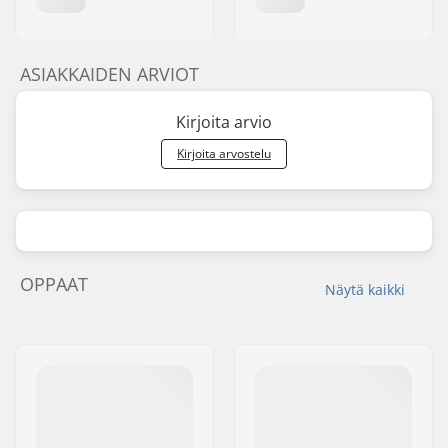
Polkimien materiaali:
Plastic
Pinnojen lukumäärä:
36
BMX Vannetyyppi:
Single-walled rear
ASIAKKAIDEN ARVIOT
rim, Single-walled
front rim
Kirjoita arvio
Ketjun tyyppi:
Single speed
Kirjoita arvostelu
Kokoaminen:
Osittain koottu
OPPAAT
Näytä kaikki