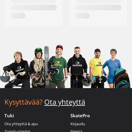
Kysyttävää?
Ota yhteyttä
Tuki
SkatePro
Ota yhteyttä & apu
Kirjaudu
Toimitustiedot
Meistä