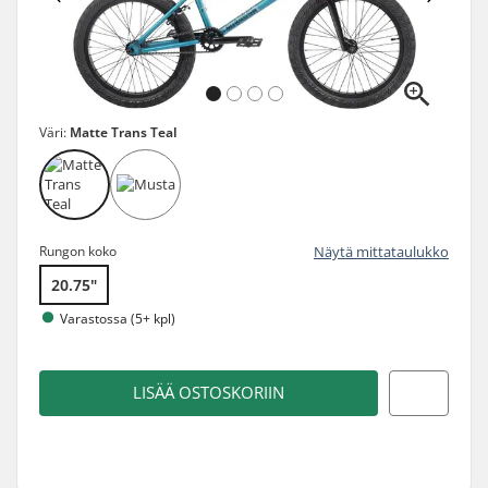
Väri:
Matte Trans Teal
Rungon koko
Näytä mittataulukko
20.75"
Varastossa (5+ kpl)
LISÄÄ OSTOSKORIIN