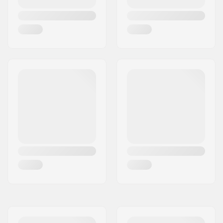
Taitotaso:
Aloittelija
Freimin materiaali:
Hi-ten steel
Istuimen clamppi:
Integroimaton
Istuin:
Combo
Satulatolpan pituus:
150mm
Renkaan leveys:
2.35"
Pegit:
Ei sisälly
Akselin halkaisija:
10mm, 14mm
Renkaan offset:
30mm
Stemin
Front load
tyyppi/korkeus:
Stemin halkaisija:
22.2mm
Headsetin tyyppi:
Integroitu 1 1/8"
Headtuben kulma:
75°
BMX Jarru sisältyy:
Caliper Jarru
(eturengas)
,
U-jarru
Sisältyy (takarengas)