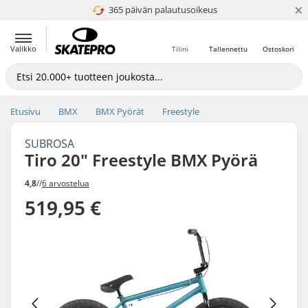
×
365 päivän palautusoikeus
4.8 / 5
Valikko
Tilini
Tallennettu
Ostoskori
Etusivu
BMX
BMX Pyörät
Freestyle
SUBROSA
Tiro 20" Freestyle BMX Pyörä
4,8
//
6 arvostelua
519,95 €