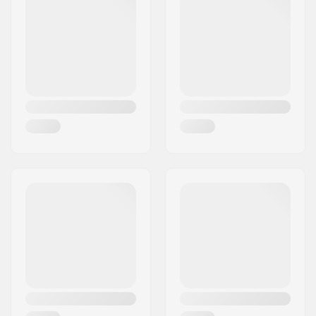
Gyro yhteensopiva:
Kyllä
Gyro-
No
jarrutusjärjestelmä
mukana:
Gear ratio:
25/9
Kammen
170mm, Three-piece
pituus/Tyyppi:
Polkimen akselin
9/16"
halkaisija:
Hammaspyörän
Pultti
asennus:
Driver-puoli:
Right
Crankin materiaali:
Kromiteräs
Keskiö:
Mid
, Sealed
Crankin Akselin
19mm
Halkaisija: