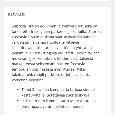
KUVAUS
Subrosa Tiro on edullinen ja toimiva BMX, joka on
tarkoitettu freestyleen parkeissa ja kaduilla. Subrosa
Freestyle BMX:n mukana saat kirpsakalla äänellä
varustetun ja vähän huoltoa tarvitsevan
kasettinavan, joka tarjoaa välittömän yhteyden
polkimiin. Hi-ten -rungolla varustettu pyörä tarjoaa
mukavan ajokokemuksen, tehden päivittäisestä
matkanteosta sekä ensimmäisten freestyle-
temppujen oppimisesta miellyttävää. Pitkä
takahaarukka sopii parkkiin, tarjoten vakautta
korkeissa hypyissä.
Tämä 3-osainen kampisarja tarjoaa sinulle
kestävyyttä ja luotettavaa suorituskykyä
Pitkät 170mm kammet tarjoavat vakautta ja
parempaa pyörän hallintaa ilmassa