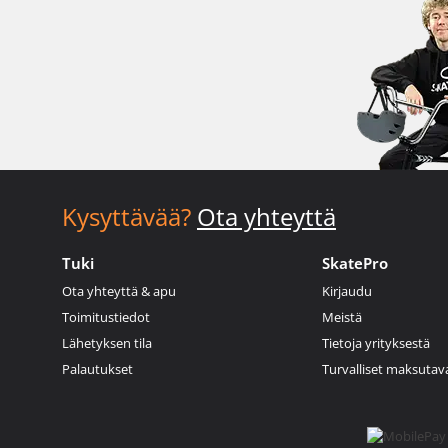
Kysyttävää?
Ota yhteyttä
Tuki
SkatePro
Ota yhteyttä & apu
Kirjaudu
Toimitustiedot
Meistä
Lähetyksen tila
Tietoja yrityksestä
Palautukset
Turvalliset maksutav