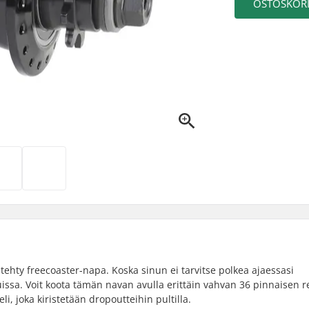
OSTOSKORI
ehty freecoaster-napa. Koska sinun ei tarvitse polkea ajaessasi
ssa. Voit koota tämän navan avulla erittäin vahvan 36 pinnaisen 
i, joka kiristetään dropoutteihin pultilla.