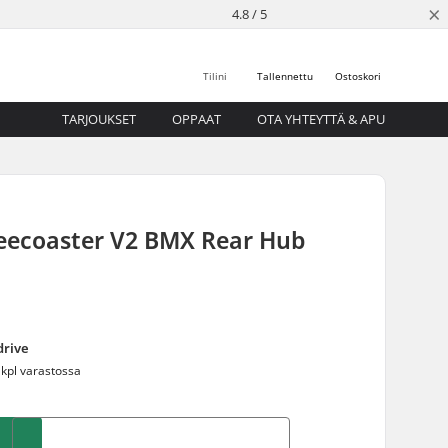
×
4.8 / 5
Tilini
Tallennettu
Ostoskori
TARJOUKSET
OPPAAT
OTA YHTEYTTÄ & APU
reecoaster V2 BMX Rear Hub
drive
 kpl varastossa