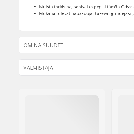
Muista tarkistaa, sopivatko pegisi tämän Odys
Mukana tulevat napasuojat tukevat grindejasi j
OMINAISUUDET
Napa:
Freecoaste
VALMISTAJA
Akselin halkaisija:
14mm
Driver-puoli:
Right
Nimi:
Sunshine Distribution ApS
Pinnojen lukumäärä:
36
Jakeluosoite:
Naverland 8
Postinumero:
2600
Paikkakunta::
Glostrup
Maa:
Tanska