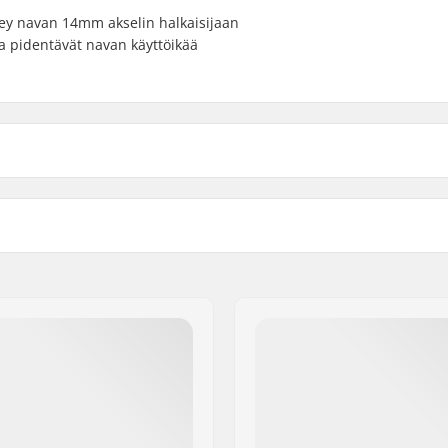
sey navan 14mm akselin halkaisijaan
a pidentävät navan käyttöikää
r, Sinetöidyt laakerit
Hampaiden lukumäärä:
BMX Akselin Tyyppi:
Napasuoja:
Paino: