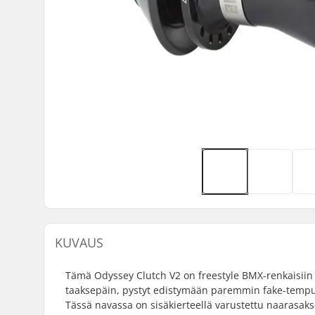
KUVAUS
Tämä Odyssey Clutch V2 on freestyle BMX-renkaisiin t
taaksepäin, pystyt edistymään paremmin fake-tempui
Tässä navassa on sisäkierteellä varustettu naarasaksel