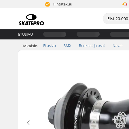
Hintatakuu
ETUSIVU
Etusivu
BMX
Renkaat ja osat
Navat
Takaisin