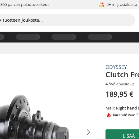
365 päivän palautusoikeus
5+ milj. asiakasta
ODYSSEY
Clutch F
4,8
//
6 arvostelua
189,95 €
Malli:
Right hand 
Kiirehdi!
Vain 3
LISÄÄ