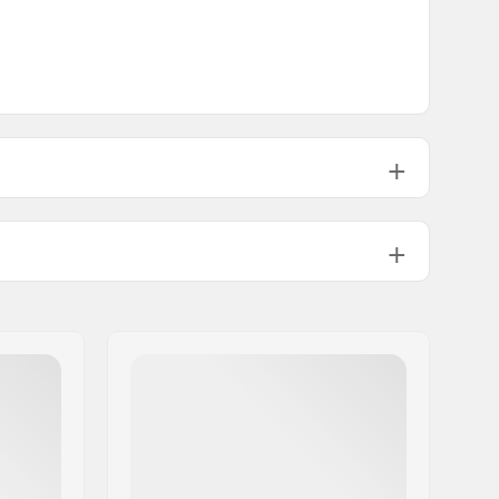
9T
Naaras
Non-driver puoli
623g