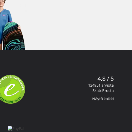
4.8 / 5
134951 arviota
SkateProsta
Näytä kaikki