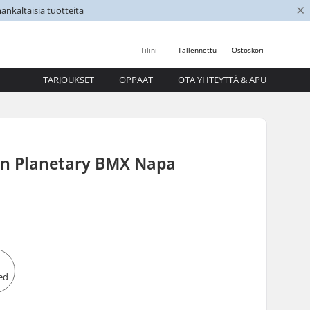
×
nkaltaisia tuotteita
Tilini
Tallennettu
Ostoskori
TARJOUKSET
OPPAAT
OTA YHTEYTTÄ & APU
on Planetary BMX Napa