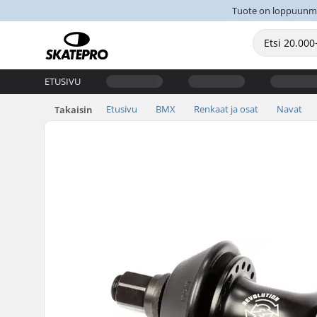
Tuote on loppuunmyyt
ETUSIVU
Etusivu
BMX
Renkaat ja osat
Navat
Takaisin