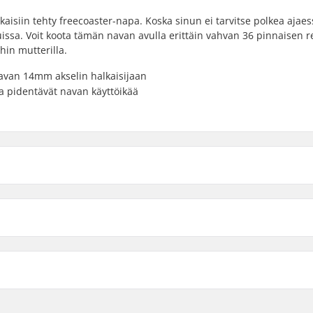
isiin tehty freecoaster-napa. Koska sinun ei tarvitse polkea ajaes
ssa. Voit koota tämän navan avulla erittäin vahvan 36 pinnaisen 
hin mutterilla.
navan 14mm akselin halkaisijaan
a pidentävät navan käyttöikää
Left hand drive
li
Right hand drive
r, Planetary, Sinetöidyt
Hampaiden lukumäärä:
BMX Akselin Tyyppi:
Napasuoja:
Paino: