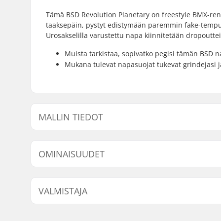
Tämä BSD Revolution Planetary on freestyle BMX-renka
taaksepäin, pystyt edistymään paremmin fake-tempui
Urosakselilla varustettu napa kiinnitetään dropouttei
Muista tarkistaa, sopivatko pegisi tämän BSD 
Mukana tulevat napasuojat tukevat grindejasi j
MALLIN TIEDOT
Malli
Driver-puo
OMINAISUUDET
Napa:
Freecoaste
VALMISTAJA
laakerit
Akselin halkaisija:
14mm
Nimi:
Sport Import GmbH
Pinnojen lukumäärä:
36