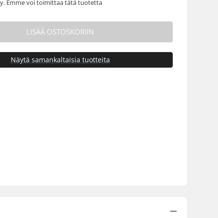
 Emme voi toimittaa tätä tuotetta
LISÄÄ OSTOSKORIIN
Näytä samankaltaisia tuotteita