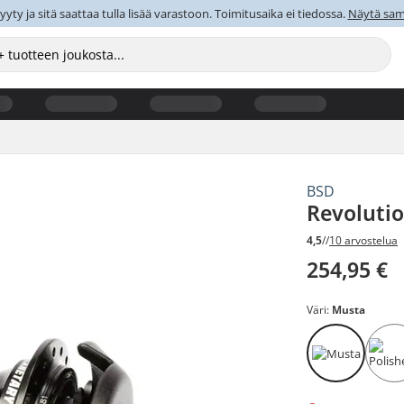
y ja sitä saattaa tulla lisää varastoon. Toimitusaika ei tiedossa.
Näytä sama
BSD
Revoluti
4,5
//
10 arvostelua
254,95 €
Väri:
Musta