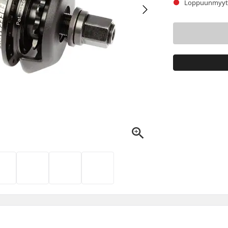
Loppuunmyyty.