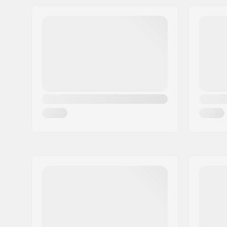
Jakeluosoite:
Industriestr. 39
Postinumero:
26188
Paikkakunta::
Edewecht
Maa:
Saksa