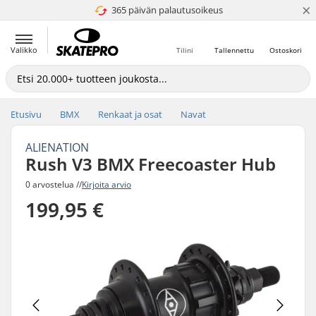
×
365 päivän palautusoikeus
4.8 / 5
Valikko
Tilini
Tallennettu
Ostoskori
Etusivu
BMX
Renkaat ja osat
Navat
ALIENATION
Rush V3 BMX Freecoaster Hub
0 arvostelua //
Kirjoita arvio
199,95 €