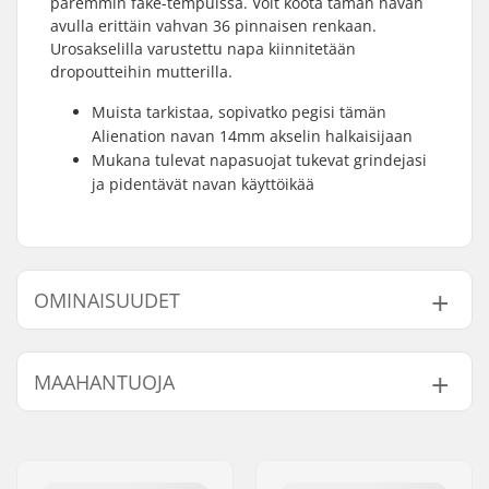
paremmin fake-tempuissa. Voit koota tämän navan
avulla erittäin vahvan 36 pinnaisen renkaan.
Urosakselilla varustettu napa kiinnitetään
dropoutteihin mutterilla.
Muista tarkistaa, sopivatko pegisi tämän
Alienation navan 14mm akselin halkaisijaan
Mukana tulevat napasuojat tukevat grindejasi
ja pidentävät navan käyttöikää
OMINAISUUDET
Napa:
Freecoaster,
MAAHANTUOJA
Sinetöidyt laakerit
Akselin halkaisija:
14mm
Nimi:
Centrano ApS
Driver-puoli:
Left
Jakeluosoite:
Omega 6
Pinnojen lukumäärä:
36