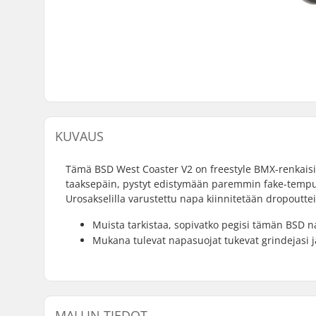
KUVAUS
Tämä BSD West Coaster V2 on freestyle BMX-renkaisiin
taaksepäin, pystyt edistymään paremmin fake-tempui
Urosakselilla varustettu napa kiinnitetään dropouttei
Muista tarkistaa, sopivatko pegisi tämän BSD 
Mukana tulevat napasuojat tukevat grindejasi j
MALLIN TIEDOT