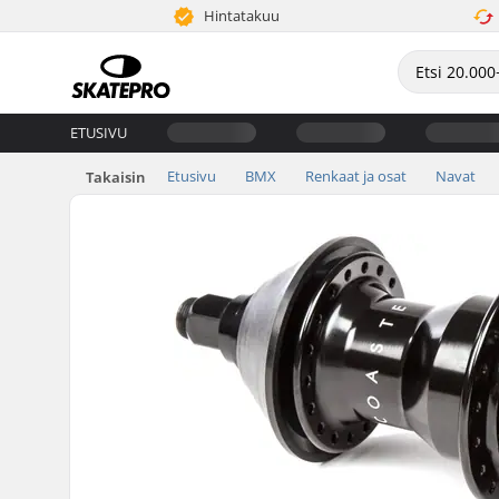
Hintatakuu
ETUSIVU
Etusivu
BMX
Renkaat ja osat
Navat
Takaisin