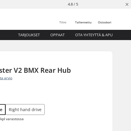
×
4.8 / 5
Tilini
Tallennettu
Ostoskori
TARJOUKSET
OPPAAT
OTA YHTEYTTÄ & APU
ster V2 BMX Rear Hub
ita arvio
ve
Right hand drive
 kpl varastossa