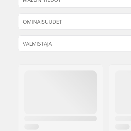
Malli
Driver-puo
OMINAISUUDET
Napa:
Freecoast
VALMISTAJA
Akselin halkaisija:
14mm
Pinnojen lukumäärä:
36
Nimi:
Sport Import GmbH
Hampaiden lukumäärä:
9T
Jakeluosoite:
Industriestr. 39
Postinumero:
26188
Paikkakunta::
Edewecht
Maa:
Saksa