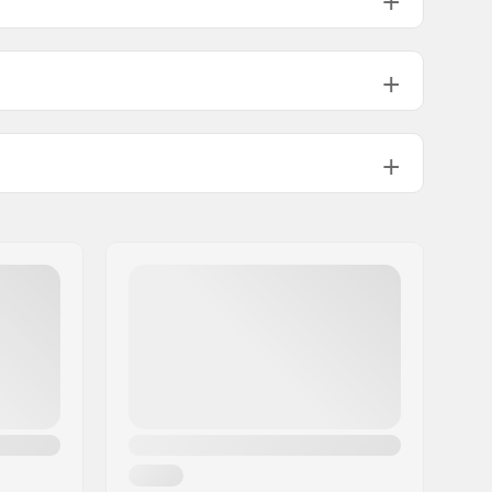
Left
Right
Uros
Molemmat puolet
660g