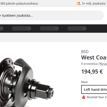
365 päivän palautusoikeus
5+ milj. asiakasta
BSD
West Coa
0 arvostelua //
Kirjo
194,95 €
Malli
Left hand dri
Kiirehdi!
Vain 3