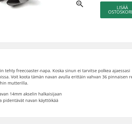
LISÄÄ
OSTOSKORI
 tehty freecoaster-napa. Koska sinun ei tarvitse polkea ajaessasi
ssa. Voit koota tämän navan avulla erittäin vahvan 36 pinnaisen 
hin mutterilla.
navan 14mm akselin halkaisijaan
a pidentävät navan käyttöikää