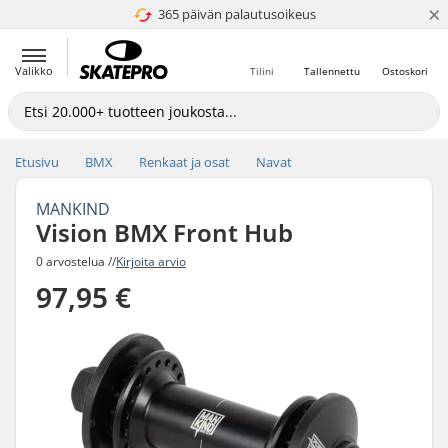
×
365 päivän palautusoikeus
4.8 / 5
Valikko
Tilini
Tallennettu
Ostoskori
Etusivu
BMX
Renkaat ja osat
Navat
MANKIND
Vision BMX Front Hub
0 arvostelua //
Kirjoita arvio
97,95 €