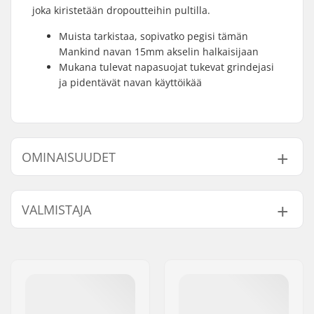
joka kiristetään dropoutteihin pultilla.
Muista tarkistaa, sopivatko pegisi tämän
Mankind navan 15mm akselin halkaisijaan
Mukana tulevat napasuojat tukevat grindejasi
ja pidentävät navan käyttöikää
OMINAISUUDET
Napa:
Sinetöidyt laakerit
VALMISTAJA
Akselin halkaisija:
15mm
Pinnojen lukumäärä:
36
Nimi:
Source Europe GmbH
BMX Akselin Tyyppi:
Naaras
Jakeluosoite:
Am Kuckhofer Feld 13A
Napasuoja:
Molemmat puolet
Postinumero:
41470
Paino:
259g
Paikkakunta::
Neuss