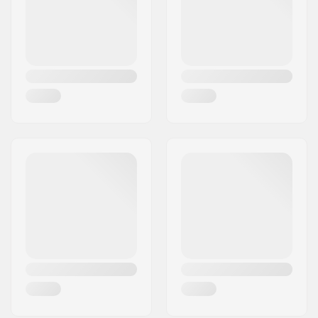
Maa:
Saksa