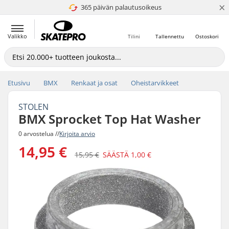
×
365 päivän palautusoikeus
4.8 / 5
Valikko
Tilini
Tallennettu
Ostoskori
Etusivu
BMX
Renkaat ja osat
Oheistarvikkeet
STOLEN
BMX Sprocket Top Hat Washer
0 arvostelua //
Kirjoita arvio
14,95 €
15,95 €
SÄÄSTÄ
1,00 €