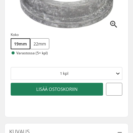
Koko
19mm
22mm
Varastossa (5+ kpl)
1
kpl
LISÄÄ OSTOSKORIIN
KUVAUS