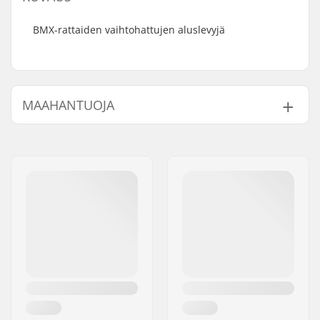
BMX-rattaiden vaihtohattujen aluslevyjä
MAAHANTUOJA
Nimi:
Centrano ApS
Jakeluosoite:
Omega 6
Postinumero:
8382
Paikkakunta::
Hinnerup
Maa:
Tanska