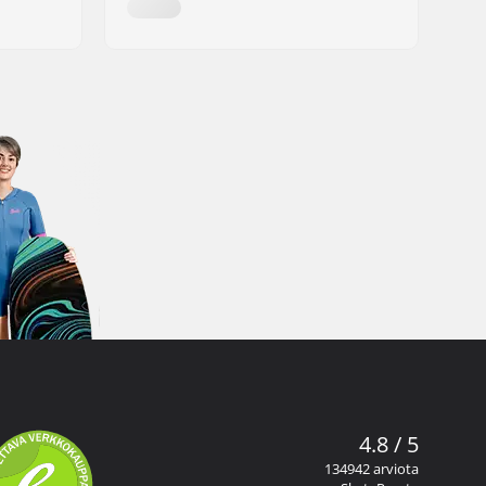
4.8 / 5
134942 arviota