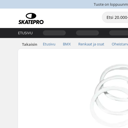
Tuote on loppuunmyyt
ETUSIVU
Etusivu
BMX
Renkaat ja osat
Oheistarv
Takaisin