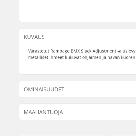
KUVAUS
Varastetut Rampage BMX Slack Adjustment -aluslevyt,
metalliset ihmeet liukuvat ohjaimen ja navan kuoren 
OMINAISUUDET
BMX-tyyppi:
Freestyle
MAAHANTUOJA
Napa:
Freecoast
Nimi:
Centrano ApS
Jakeluosoite:
Omega 6