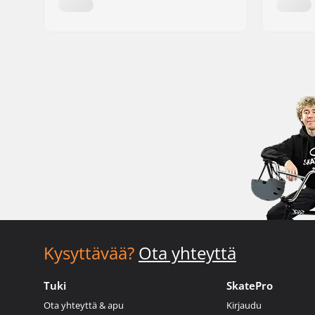
Kysyttävää?
Ota yhteyttä
Tuki
SkatePro
Ota yhteyttä & apu
Kirjaudu