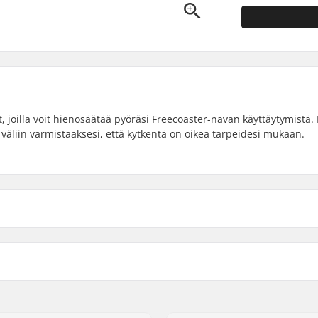
 joilla voit hienosäätää pyöräsi Freecoaster-navan käyttäytymistä
väliin varmistaaksesi, että kytkentä on oikea tarpeidesi mukaan.
 BMX
Napasuoja:
er
Kpl per paketti: