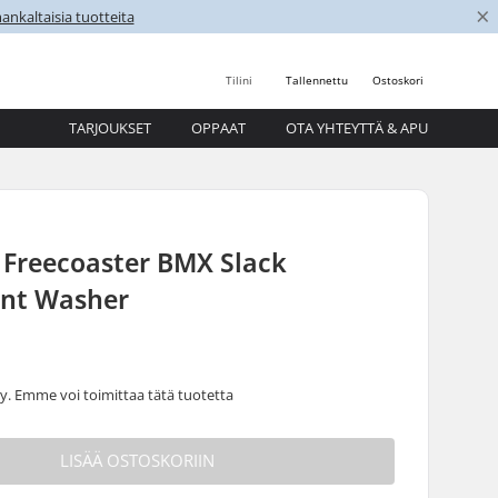
×
nkaltaisia tuotteita
Tilini
Tallennettu
Ostoskori
TARJOUKSET
OPPAAT
OTA YHTEYTTÄ & APU
Freecoaster BMX Slack
nt Washer
 Emme voi toimittaa tätä tuotetta
LISÄÄ OSTOSKORIIN