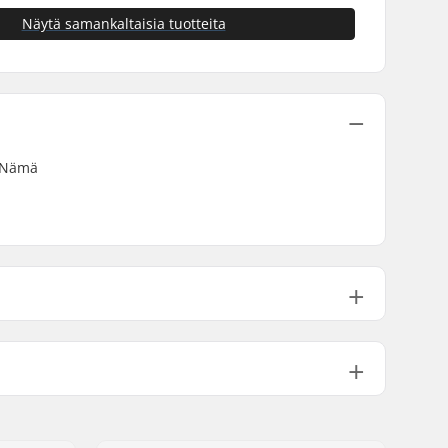
Näytä samankaltaisia tuotteita
. Nämä
Ei sisälly
3