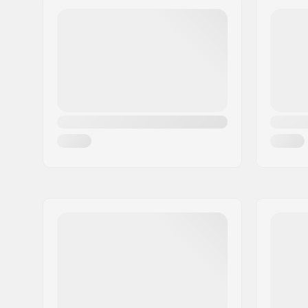
Postinumero:
8382
Paikkakunta::
Hinnerup
Maa:
Tanska