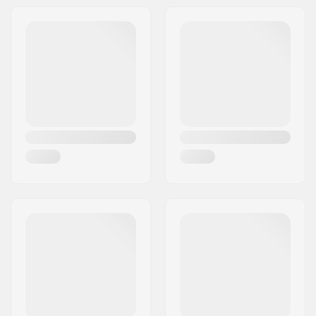
Jakeluosoite:
Am Kuckhofer Feld 13A
Postinumero:
41470
Paikkakunta::
Neuss
Maa:
Saksa