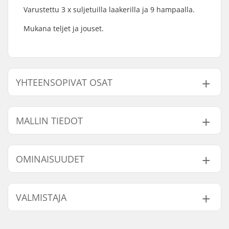
Varustettu 3 x suljetuilla laakerilla ja 9 hampaalla.
Mukana teljet ja jouset.
YHTEENSOPIVAT OSAT
Etsi yhteensopivia tuotteita Rant Party On V2 BMX
Cassette Hub Driver:
MALLIN TIEDOT
Malli
Driver-puoli
OMINAISUUDET
Yhteensopiva
Left hand drive
Left
Right hand drive
Right
Napa:
Cassette, Sinetöidyt
VALMISTAJA
laakerit
Hampaiden
9T
Nimi:
Source Europe GmbH
lukumäärä: