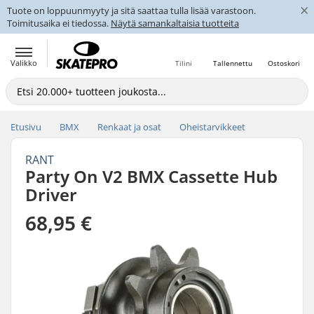
×
Tuote on loppuunmyyty ja sitä saattaa tulla lisää varastoon.
Toimitusaika ei tiedossa.
Näytä samankaltaisia tuotteita
Valikko
Tilini
Tallennettu
Ostoskori
Etusivu
BMX
Renkaat ja osat
Oheistarvikkeet
RANT
Party On V2 BMX Cassette Hub
Driver
68,95 €