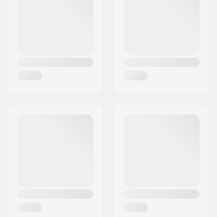
Paikkakunta::
Hinnerup
Maa:
Tanska