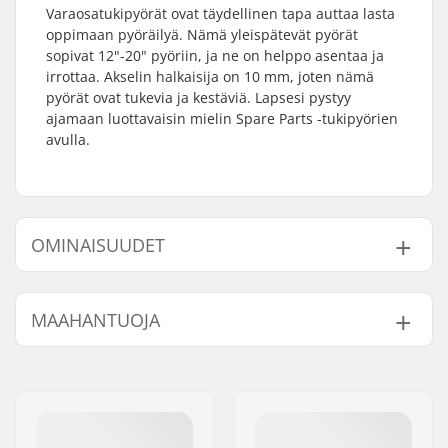
Varaosatukipyörät ovat täydellinen tapa auttaa lasta
oppimaan pyöräilyä. Nämä yleispätevät pyörät
sopivat 12"-20" pyöriin, ja ne on helppo asentaa ja
irrottaa. Akselin halkaisija on 10 mm, joten nämä
pyörät ovat tukevia ja kestäviä. Lapsesi pystyy
ajamaan luottavaisin mielin Spare Parts -tukipyörien
avulla.
OMINAISUUDET
Renkaan halkaisija:
12", 14", 16", 18", 20"
MAAHANTUOJA
Akselin halkaisija:
10mm
Nimi:
Centrano ApS
Jakeluosoite:
Omega 6
Postinumero:
8382