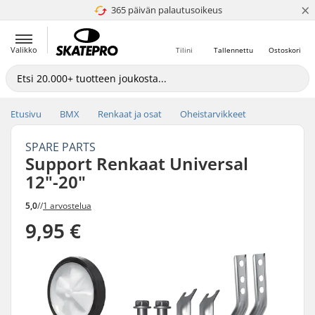
×
365 päivän palautusoikeus
4.8 / 5
Valikko
Tilini
Tallennettu
Ostoskori
Etusivu
BMX
Renkaat ja osat
Oheistarvikkeet
SPARE PARTS
Support Renkaat Universal
12"-20"
5,0
//
1 arvostelua
9,95 €