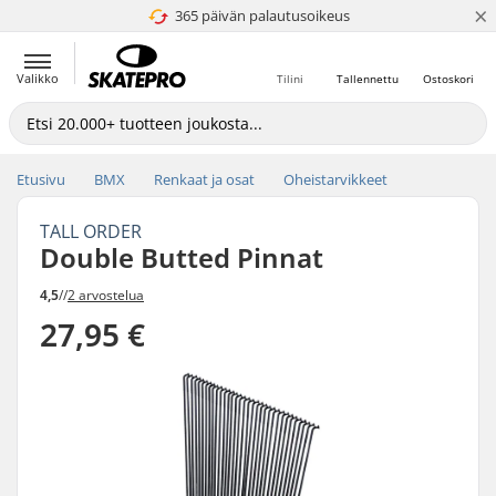
×
365 päivän palautusoikeus
4.8 / 5
Valikko
Tilini
Tallennettu
Ostoskori
Etusivu
BMX
Renkaat ja osat
Oheistarvikkeet
TALL ORDER
Double Butted Pinnat
4,5
//
2 arvostelua
27,95 €