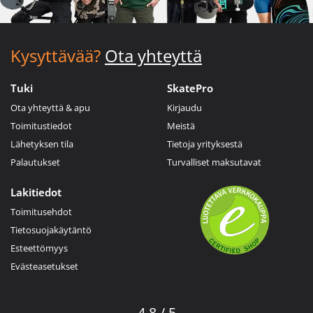
Kysyttävää?
Ota yhteyttä
Tuki
SkatePro
Ota yhteyttä & apu
Kirjaudu
Toimitustiedot
Meistä
Lähetyksen tila
Tietoja yrityksestä
Palautukset
Turvalliset maksutavat
Lakitiedot
Toimitusehdot
Tietosuojakäytäntö
Esteettömyys
Evästeasetukset
4.8 / 5