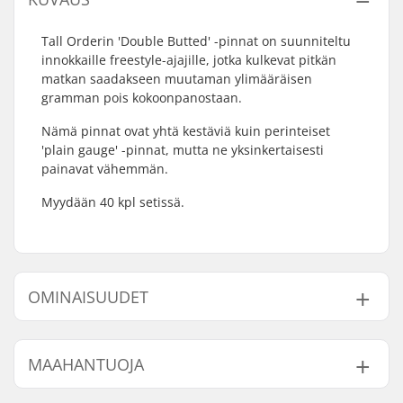
Tall Orderin 'Double Butted' -pinnat on suunniteltu
innokkaille freestyle-ajajille, jotka kulkevat pitkän
matkan saadakseen muutaman ylimääräisen
gramman pois kokoonpanostaan.
Nämä pinnat ovat yhtä kestäviä kuin perinteiset
'plain gauge' -pinnat, mutta ne yksinkertaisesti
painavat vähemmän.
Myydään 40 kpl setissä.
OMINAISUUDET
Kpl per paketti:
40
MAAHANTUOJA