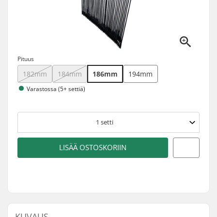
Pituus
182mm
184mm
186mm
194mm
Varastossa (5+ settiä)
1
setti
LISÄÄ OSTOSKORIIN
KUVAUS