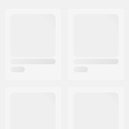
Nimi:
Centrano ApS
Jakeluosoite:
Omega 6
Postinumero:
8382
Paikkakunta::
Hinnerup
Maa:
Tanska