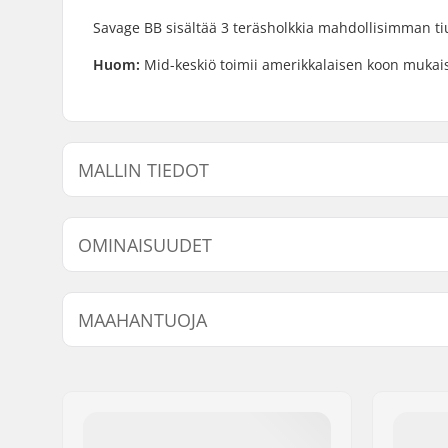
Savage BB sisältää 3 teräsholkkia mahdollisimman t
Huom:
Mid-keskiö toimii amerikkalaisen koon mukaisi
MALLIN TIEDOT
Malli
Crankin Aks
OMINAISUUDET
Keskiö:
Mid
MAAHANTUOJA
Nimi:
Centrano ApS
Jakeluosoite:
Omega 6
Postinumero:
8382