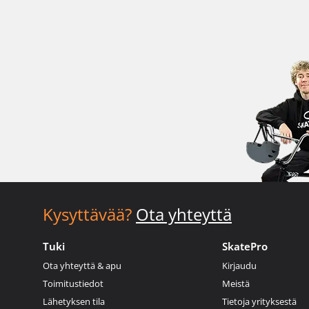
Kysyttävää?
Ota yhteyttä
Tuki
SkatePro
Ota yhteyttä & apu
Kirjaudu
Toimitustiedot
Meistä
Lähetyksen tila
Tietoja yrityksestä