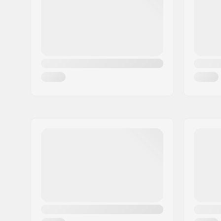
Paikkakunta::
Hinnerup
Maa:
Tanska