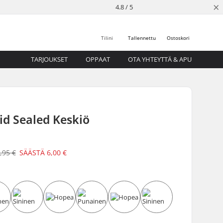
×
4.8 / 5
Tilini
Tallennettu
Ostoskori
TARJOUKSET
OPPAAT
OTA YHTEYTTÄ & APU
id Sealed Keskiö
,95 €
SÄÄSTÄ
6,00 €