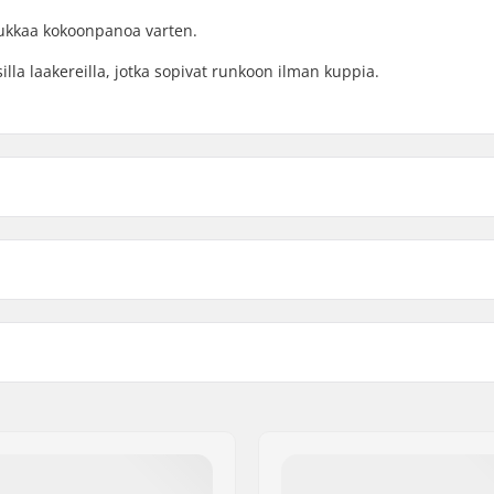
iukkaa kokoonpanoa varten.
lla laakereilla, jotka sopivat runkoon ilman kuppia.
19mm
elin Halkaisija
22mm
Paino: