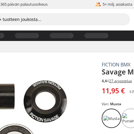
365 päivän palautusoikeus
5+ milj. asiakasta
FICTION BMX
Savage M
4,4
//
27 arvostelua
11,95 €
17
Väri:
Musta