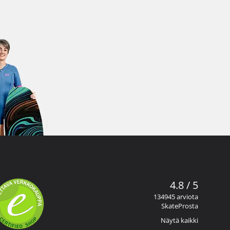
4.8 / 5
134945 arviota
SkateProsta
Näytä kaikki