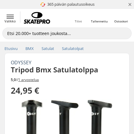
×
365 päivän palautusoikeus
4.8 / 5
Valikko
Tilini
Tallennettu
Ostoskori
Etusivu
BMX
Satulat
Satulatolpat
ODYSSEY
Tripod Bmx Satulatolppa
5,0
//
1 arvostelua
24,95 €