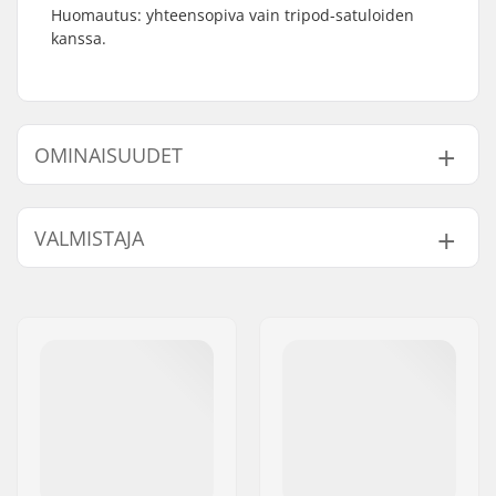
Huomautus: yhteensopiva vain tripod-satuloiden
kanssa.
OMINAISUUDET
Istuin:
Tripod
VALMISTAJA
Satulatolpan pituus:
135mm
BMX Satulatolpan
25.4mm
Nimi:
Sunshine Distribution ApS
halkaisija:
Jakeluosoite:
Naverland 8
Paino:
110g
Postinumero:
2600
Paikkakunta::
Glostrup
Maa:
Tanska