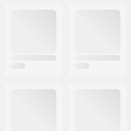
Jakeluosoite:
Omega 6
Paino:
113g
Postinumero:
8382
Paikkakunta::
Hinnerup
Maa:
Tanska