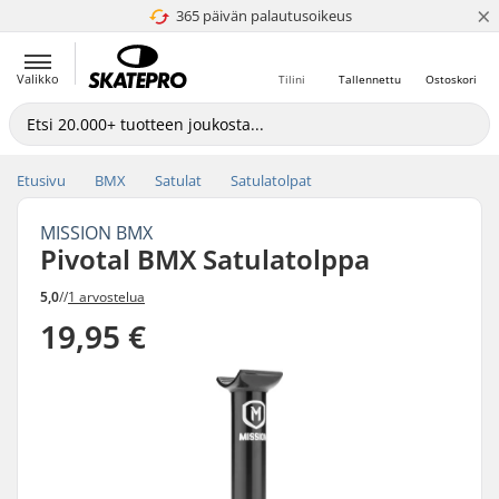
×
365 päivän palautusoikeus
4.8 / 5
Valikko
Tilini
Tallennettu
Ostoskori
Etusivu
BMX
Satulat
Satulatolpat
MISSION BMX
Pivotal BMX Satulatolppa
5,0
//
1 arvostelua
19,95 €