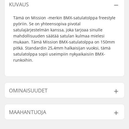
KUVAUS
Tämä on Mission -merkin BMX-satulatolppa freestyle
pyöriin. Se on yhteensopiva pivotal
satulajärjestelmän kanssa, joka tarjoaa sinulle
mahdollisuuden säätää satulan kulmaa mielesi
mukaan. Tämä Mission BMX-satulatolppa on 150mm
pitkä. Standardin 25,4mm halkaisijan vuoksi, tämä
satulatolppa sopii useimpiin nykyaikaisiin BMX-
runkoihin.
OMINAISUUDET
Istuin:
Pivotal
MAAHANTUOJA
Satulatolpan pituus:
150mm
BMX Satulatolpan
25.4mm
Nimi:
Centrano ApS
halkaisija: