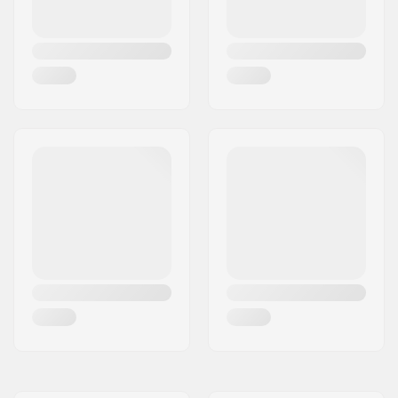
Renkaan leveys:
32mm
Renkaan kovuus:
82A
Renkaan materiaali:
PU valettu, SHR
Kengän materiaali:
Muovi, PVC
Sisäkengän
Vaahtomuovi,
materiaali:
Mikrokuitu, Nilkan
pehmuste
Nilkkaosa:
Jäykkä, Korkea
lateraalituki
Jarru:
Säädettävä
Suositellaan:
Sisätiloihin,
Ulkoilmaan,
Taitoluisteluun