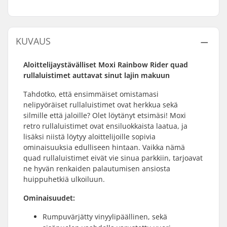
KUVAUS
Aloittelijaystävälliset Moxi Rainbow Rider quad
rullaluistimet auttavat sinut lajin makuun
Tahdotko, että ensimmäiset omistamasi
nelipyöräiset rullaluistimet ovat herkkua sekä
silmille että jaloille? Olet löytänyt etsimäsi! Moxi
retro rullaluistimet ovat ensiluokkaista laatua, ja
lisäksi niistä löytyy aloittelijoille sopivia
ominaisuuksia edulliseen hintaan. Vaikka nämä
quad rullaluistimet eivät vie sinua parkkiin, tarjoavat
ne hyvän renkaiden palautumisen ansiosta
huippuhetkiä ulkoiluun.
Ominaisuudet:
Rumpuvärjätty vinyylipäällinen, sekä