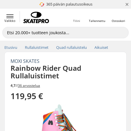
×
365 päivän palautusoikeus
4.8 / 5
Valikko
Tilini
Tallennettu
Ostoskori
Etusivu
Rullaluistimet
Quad rullaluistelu
Aikuiset
MOXI SKATES
Rainbow Rider Quad
Rullaluistimet
4,7
//
36 arvostelua
119,95 €