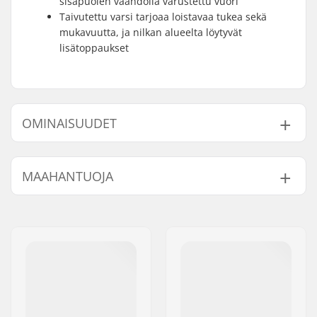
sisäpuolen vaahdolla varustettu vuori
Taivutettu varsi tarjoaa loistavaa tukea sekä
mukavuutta, ja nilkan alueelta löytyvät
lisätoppaukset
OMINAISUUDET
Renkaan halkaisija:
58mm
MAAHANTUOJA
Pleitin materiaali:
Alumiini
Kenkäosan tyyppi:
Taitoluistelu, Pehmeä
Nimi:
Centrano ApS
Taso:
Aloittelija
,
Keskitaso
Jakeluosoite:
Omega 6
Lisäominaisuudet:
Kaareva kaulus
Postinumero:
8382
Sisäkengän
Built-in, Anatomisesti
Paikkakunta::
Hinnerup
ominaisuudet:
muotoiltu
Maa:
Tanska
Kiinnitys:
Nauhat
Laakeriluokitus:
ABEC-5