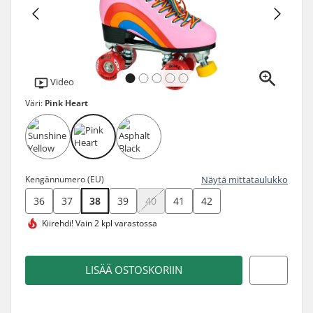
Video
Väri:
Pink Heart
Kengännumero (EU)
Näytä mittataulukko
36
37
38
39
40
41
42
Kiirehdi!
Vain 2 kpl varastossa
LISÄÄ OSTOSKORIIN