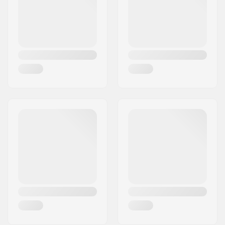
Maa:
Itävalta
Rungon materiaali:
Alumiini
Maavara:
30 mm
Renkaan materiaali:
Kumivalettu
Forkin tyyppi:
Sisäänrakennettu
Renkaan halkaisija:
80mm
Levy esiasennettu:
Ei esiasennettua
pleittiä
Renkaan leveys:
28mm
Laakerin Toiminto:
Vapaasti pyörivä
Lokasuojat:
Sisältyy
Jarrun tyyppi:
Ei sisälly
Kokoaminen:
Osittain koottu