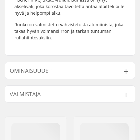
akseliväli, joka korostaa tavoitetta antaa aloittelijoille
hyvä ja helpompi alku.
Runko on valmistettu vahvistetusta alumiinista, joka
takaa hyvän voimansiirron ja tarkan tuntuman
rullahiihtosuksiin.
OMINAISUUDET
Rullasuksityyppi:
Luistelu
VALMISTAJA
Yhteensopivat siteet:
NNN/NIS
,
Turnamic
,
SNS Luistelu
,
Prolink
Nimi:
Fischer Sports GmbH
Akseliväli:
530 mm
Jakeluosoite:
Fischerstraße 8
Ajajan max. paino:
80 kg
Postinumero:
4910
Siteet:
Ei sisälly
Paikkakunta::
Ried im Innkreis
Flex:
Jäykkä