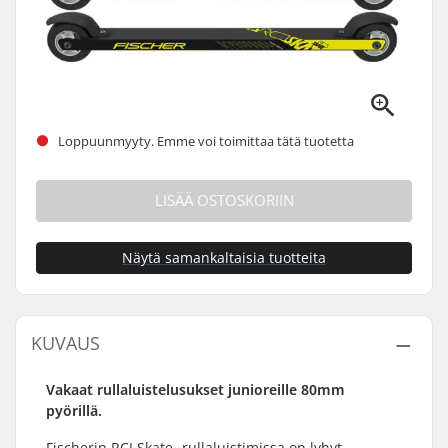
Loppuunmyyty. Emme voi toimittaa tätä tuotetta
LISÄÄ OSTOSKORIIN
Näytä samankaltaisia tuotteita
KUVAUS
Vakaat rullaluistelusukset junioreille 80mm
pyörillä.
Fischerin RCJ Skate -rullaluistimissa on lyhyt