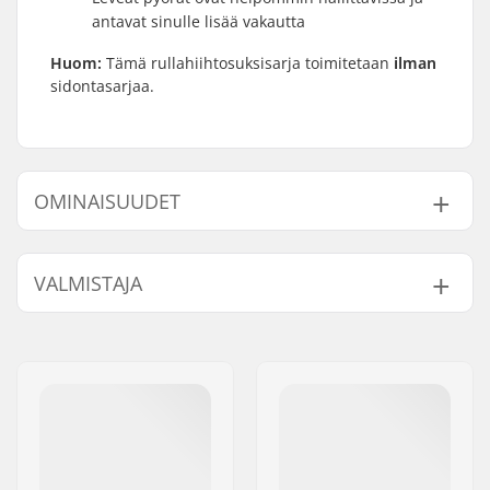
antavat sinulle lisää vakautta
Huom:
Tämä rullahiihtosuksisarja toimitetaan
ilman
sidontasarjaa.
OMINAISUUDET
Rullasuksityyppi:
Perinteinen
VALMISTAJA
Akseliväli:
745 mm
Ajajan max. paino:
100 kg
Nimi:
Fischer Sports GmbH
Siteet:
Ei sisälly
Jakeluosoite:
Fischerstraße 8
Flex:
Jäykkä
Postinumero:
4910
Rungon materiaali:
Hiilikuitu
Paikkakunta::
Ried im Innkreis
Maavara:
32 mm
Maa:
Itävalta
Renkaan materiaali:
Kumivalettu