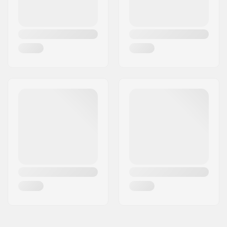
Forkin tyyppi:
Sisäänrakennettu
Renkaan halkaisija:
70mm
Levy esiasennettu:
Ei esiasennettua
pleittiä
Renkaan leveys:
45mm
Renkaan nopeus:
Standardi (2)
Laakeriluokitus:
ABEC-5
Lokasuojat:
Complete
Kokoaminen:
Koottu