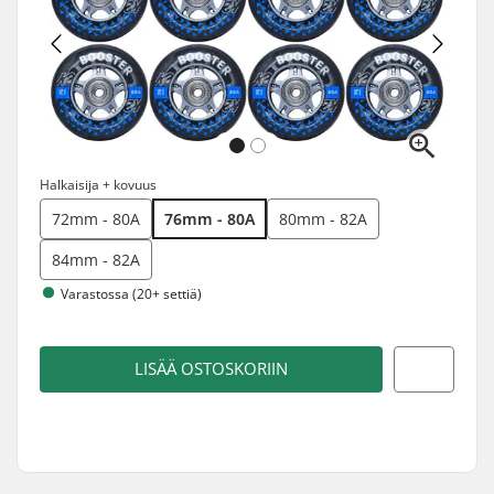
Halkaisija + kovuus
72mm - 80A
76mm - 80A
80mm - 82A
84mm - 82A
Varastossa (20+ settiä)
LISÄÄ OSTOSKORIIN