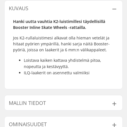
KUVAUS
Hanki uutta vauhtia K2-luistimillesi täydellisillä
Booster Inline Skate Wheels -rattailla.
Jos K2-rullaluistimesi alkavat olla hieman vetelät ja
hitaat pyörien ympärillä, hanki sarja näitä Booster-
pyöriä, joissa on laakerit ja 6 mm:n välikappaleet.
Loistava kaiken kattava yhdistelmä pitoa,
nopeutta ja kestävyyttä.
ILQ-laakerit on asennettu valmiiksi
MALLIN TIEDOT
Malli
Renkaan halkaisija
Renkaan kovuus
La
OMINAISUUDET