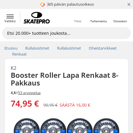
×
365 päivän palautusoikeus
4.8 / 5
Valikko
Tilini
Tallennettu
Ostoskori
Etusivu
Rullaluistimet
Rullaluistimet
Oheistarvikkeet
Renkaat
K2
Booster Roller Lapa Renkaat 8-
Pakkaus
4,8
//
53 arvostelua
74,95 €
90,95 €
SÄÄSTÄ
16,00 €