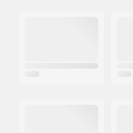
Nimi:
Centrano ApS
Sisäkengän materiaali:
Mesh
Jakeluosoite:
Omega 6
Monon tyyppi:
Kova
Postinumero:
8382
Paikkakunta::
Hinnerup
Maa:
Tanska