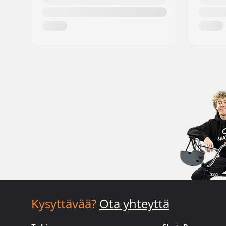
Kysyttävää?
Ota yhteyttä