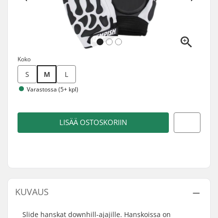
Koko
S
M
L
Varastossa (5+ kpl)
LISÄÄ OSTOSKORIIN
KUVAUS
Slide hanskat downhill-ajajille. Hanskoissa on