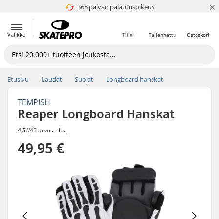
×
365 päivän palautusoikeus
4.8 / 5
Valikko
Tilini
Tallennettu
Ostoskori
Etusivu
Laudat
Suojat
Longboard hanskat
TEMPISH
Reaper Longboard Hanskat
4,5
//
45 arvostelua
49,95 €