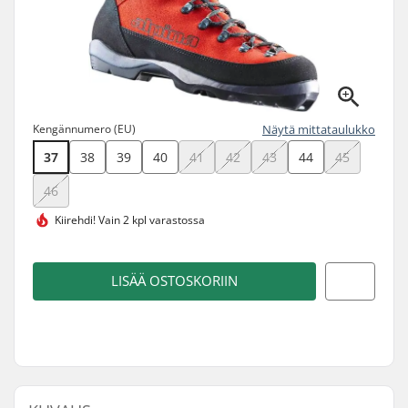
Kengännumero (EU)
Näytä mittataulukko
37
38
39
40
41
42
43
44
45
46
Kiirehdi!
Vain 2 kpl varastossa
LISÄÄ OSTOSKORIIN