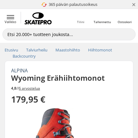
×
365 päivän palautusoikeus
4.8 / 5
Valikko
Tilini
Tallennettu
Ostoskori
Etusivu
Talviurheilu
Maastohiihto
Hiihtomonot
Backcountry
ALPINA
Wyoming Erähiihtomonot
4,8
//
6 arvostelua
179,95 €