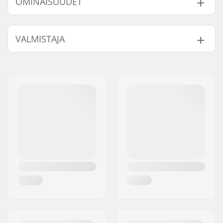
OMINAISUUDET
Lisäominaisuudet:
Leather,
Anatomic
VALMISTAJA
footbed
, Thinsulate
Yhteensopivat siteet:
Rottefella BC
Nimi:
Alpina Tovana obutve d.o.o
Suksen tyyppi:
Backcountry
Jakeluosoite:
Strojarska ulica 2
Sukupuoli:
Mies, Naiset, Unisex
Postinumero:
4226
Paikkakunta::
Ziri
Maa:
Slovenia