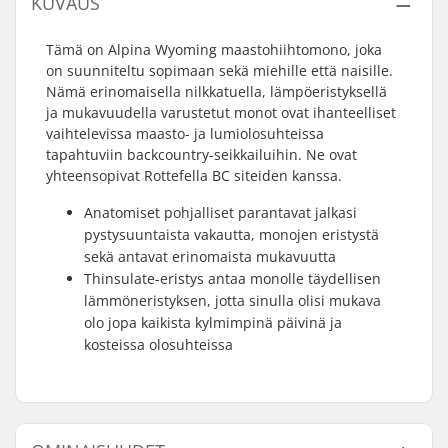
KUVAUS
Tämä on Alpina Wyoming maastohiihtomono, joka
on suunniteltu sopimaan sekä miehille että naisille.
Nämä erinomaisella nilkkatuella, lämpöeristyksellä
ja mukavuudella varustetut monot ovat ihanteelliset
vaihtelevissa maasto- ja lumiolosuhteissa
tapahtuviin backcountry-seikkailuihin. Ne ovat
yhteensopivat Rottefella BC siteiden kanssa.
Anatomiset pohjalliset parantavat jalkasi
pystysuuntaista vakautta, monojen eristystä
sekä antavat erinomaista mukavuutta
Thinsulate-eristys antaa monolle täydellisen
lämmöneristyksen, jotta sinulla olisi mukava
olo jopa kaikista kylmimpinä päivinä ja
kosteissa olosuhteissa