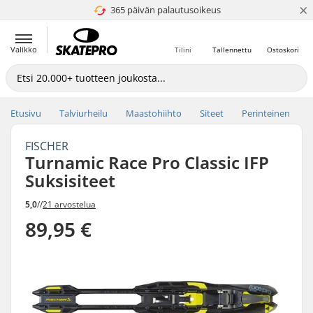
×
365 päivän palautusoikeus
4.8 / 5
Valikko
Tilini
Tallennettu
Ostoskori
Etusivu
Talviurheilu
Maastohiihto
Siteet
Perinteinen
FISCHER
Turnamic Race Pro Classic IFP
Suksisiteet
5,0
//
21 arvostelua
89,95 €