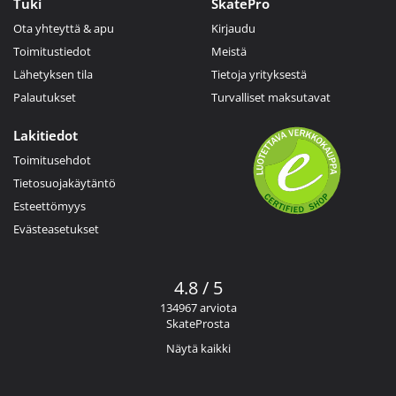
Tuki
SkatePro
Ota yhteyttä & apu
Kirjaudu
Toimitustiedot
Meistä
Lähetyksen tila
Tietoja yrityksestä
Palautukset
Turvalliset maksutavat
Lakitiedot
Toimitusehdot
Tietosuojakäytäntö
Esteettömyys
Evästeasetukset
4.8 / 5
134967 arviota
SkateProsta
Näytä kaikki