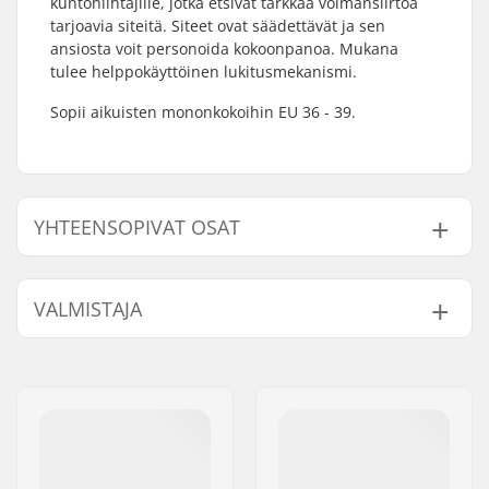
kuntohiihtäjille, jotka etsivät tarkkaa voimansiirtoa
tarjoavia siteitä. Siteet ovat säädettävät ja sen
ansiosta voit personoida kokoonpanoa. Mukana
tulee helppokäyttöinen lukitusmekanismi.
Sopii aikuisten mononkokoihin EU 36 - 39.
YHTEENSOPIVAT OSAT
Etsi yhteensopivia tuotteita Rottefella Xcelerator
Junior Luistelusukset Siteet:
VALMISTAJA
Nimi:
Rottefella AS
Yhteensopivat osat
Jakeluosoite:
Ringeriksveien 70
Postinumero:
3414
Paikkakunta::
Lierstranda
Maa:
Norja