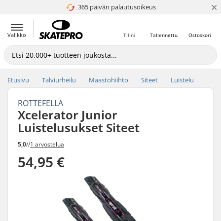
×
365 päivän palautusoikeus
4.8 / 5
Valikko
Tilini
Tallennettu
Ostoskori
Etusivu
Talviurheilu
Maastohiihto
Siteet
Luistelu
ROTTEFELLA
Xcelerator Junior
Luistelusukset Siteet
5,0
//
1 arvostelua
54,95 €