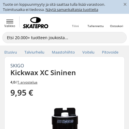
×
Tuote on loppuunmyyty ja sitä saattaa tulla lisää varastoon.
Toimitusaika ei tiedossa.
Näytä samankaltaisia tuotteita
Valikko
Tilini
Tallennettu
Ostoskori
Etusivu
Talviurheilu
Maastohiihto
Voitelu
Pitovoide
SKIGO
Kickwax XC Sininen
4,0
//
1 arvostelua
9,95 €