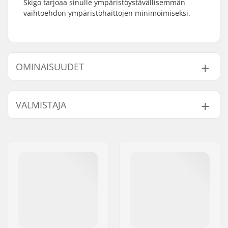
Skigo tarjoaa sinulle ympäristöystävällisemmän
vaihtoehdon ympäristöhaittojen minimoimiseksi.
OMINAISUUDET
Aktiviteetti:
Maastohiihto
VALMISTAJA
Lumiolosuhde:
Uusi lumi
Vahamuoto:
Kova
Nimi:
SkiGO AB
Käyttötarkoitus:
Vapaa-aika
Jakeluosoite:
Fasadvägen 9
Lämpötila:
-3...-10 °C
Postinumero:
98141
Fluoripitoisuus:
Ei fluoria
Paikkakunta::
Kiruna
Maa:
Ruotsi