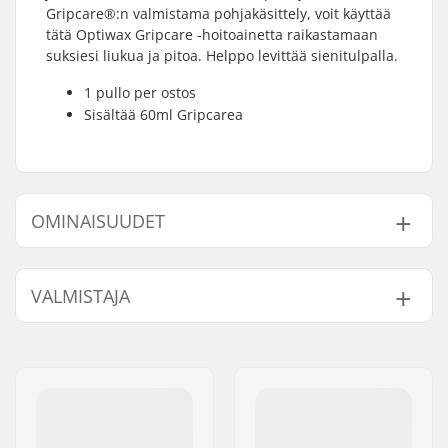
Gripcare®:n valmistama pohjakäsittely, voit käyttää
tätä Optiwax Gripcare -hoitoainetta raikastamaan
suksiesi liukua ja pitoa. Helppo levittää sienitulpalla.
1 pullo per ostos
Sisältää 60ml Gripcarea
OMINAISUUDET
Product Volume (ml /
60ml / 2oz
VALMISTAJA
oz):
Nimi:
MJ OPTIMASPORT OY
Jakeluosoite:
Reimaritie 11
Postinumero:
40900
Paikkakunta::
Säynätsalo