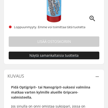
Loppuunmyyty. Emme voi toimittaa tätä tuotetta
LISÄÄ OSTOSKORIIN
Näytä samankaltaisia tuotteita
KUVAUS
Pidä Optigrip®- tai Nanogrip®-suksesi valmiina
matkaa varten kylmille alueille Gripcare-
valmisteella.
Jos sinulla on onni omistaa suksipari, jossa on