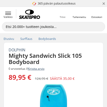
×
365 päivän palautusoikeus
4.8 / 5
Valikko
Tilini
Tallennettu
Ostoskori
Etusivu
Surffaus
Bodyboards
DOLPHIN
Mighty Sandwich Slick 105
Bodyboard
0 arvostelua //
Kirjoita arvio
89,95 €
124,95 €
SÄÄSTÄ
35,00 €