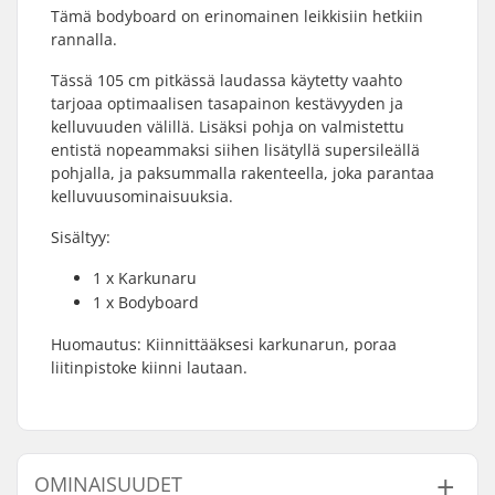
Tämä bodyboard on erinomainen leikkisiin hetkiin
rannalla.
Tässä 105 cm pitkässä laudassa käytetty vaahto
tarjoaa optimaalisen tasapainon kestävyyden ja
kelluvuuden välillä. Lisäksi pohja on valmistettu
entistä nopeammaksi siihen lisätyllä supersileällä
pohjalla, ja paksummalla rakenteella, joka parantaa
kelluvuusominaisuuksia.
Sisältyy:
1 x Karkunaru
1 x Bodyboard
Huomautus: Kiinnittääksesi karkunarun, poraa
liitinpistoke kiinni lautaan.
OMINAISUUDET