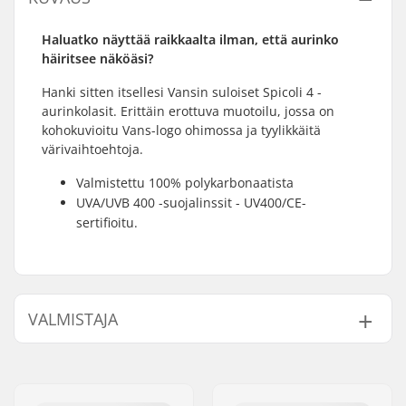
Haluatko näyttää raikkaalta ilman, että aurinko
häiritsee näköäsi?
Hanki sitten itsellesi Vansin suloiset Spicoli 4 -
aurinkolasit. Erittäin erottuva muotoilu, jossa on
kohokuvioitu Vans-logo ohimossa ja tyylikkäitä
värivaihtoehtoja.
Valmistettu 100% polykarbonaatista
UVA/UVB 400 -suojalinssit - UV400/CE-
sertifioitu.
VALMISTAJA
Nimi:
VF Scandinavia A/S
Jakeluosoite:
Vestergade 27, st