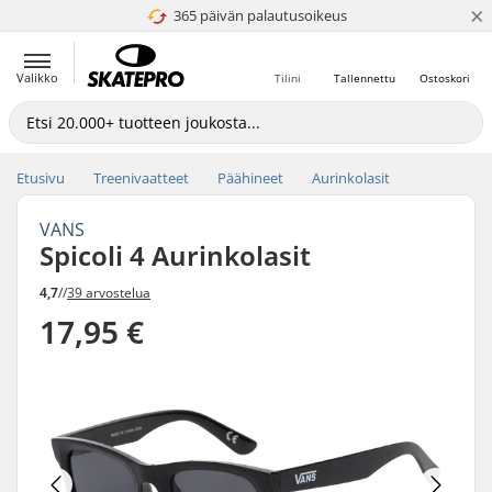
×
365 päivän palautusoikeus
4.8 / 5
Valikko
Tilini
Tallennettu
Ostoskori
Etusivu
Treenivaatteet
Päähineet
Aurinkolasit
VANS
Spicoli 4 Aurinkolasit
4,7
//
39 arvostelua
17,95 €