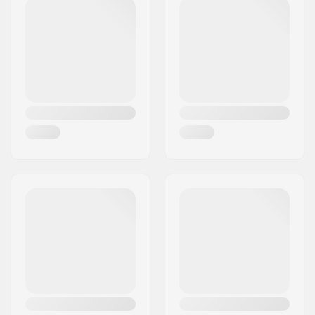
Postinumero:
1456
Paikkakunta::
Copenhagen
Maa:
Tanska