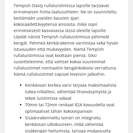
Tempish Dasty rullaluistimissa lapsille tarjoavat
erinomaisen hinta-laatusuhteen. Ne on suunniteltu
kestämään useiden kausien ajan
kokosäädettävyytensä ansiosta, mikä sopii
erinomaisesti kasvavassa iässä oleville lapsille.
Löydät näistä Tempish rullaluistimissa pehmeät
kengät. Pehmeä kenkärakenne varmistaa sekä hyvän
istuvuuden että mukavyyden. Nämä Tempish
rullaluistimissa ovat kooltaan pieniä. Siksi
suosittelemme, että valitset kokoa suuremmat
rullaluistimet normaaliin kengänkokoosi verrattuna.
Nämä rullaluistimet sopivat leveisiin jalkoihin.
Kenkäosan korkea varsi tarjoaa maksimaalista
tukea nilkallesi, vähentää lihasväsymystä ja
tekee luistimista vakaat
70mm tai 72mm renkaat 82A kovuudella ovat
optimaaliset tähän kokoonpanoon
Sisäänrakennettu laineri on integroitu
kenkäosan ulkokuoreen, mikä vähentää
sisäkengän heilumista, tarjoaa mukavuutta