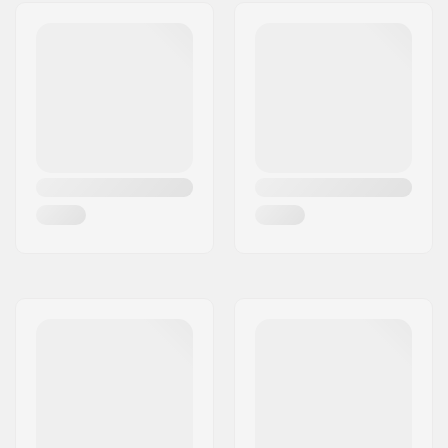
Kiskojen materiaali:
Alumiini
Kiskotyyppi:
Flat setup
Renkaan kovuus:
82A
Laakeriluokitus:
ABEC-5
Ajajan max. paino:
60 kg
Jarru:
Kyllä