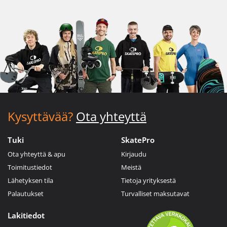
Kysyttävää?
Ota yhteyttä
Tuki
SkatePro
Ota yhteyttä & apu
Kirjaudu
Toimitustiedot
Meistä
Lähetyksen tila
Tietoja yrityksestä
Palautukset
Turvalliset maksutavat
Lakitiedot