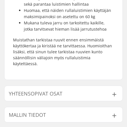
sekä parantaa luistimien hallintaa
Huomaa, että näiden rullaluistimien käyttäjän
maksimipainoksi on asetettu on 60 kg
Mukana tuleva jarru on tarkoitettu kaikille,
jotka tarvitsevat hieman lisää jarrutustehoa
Muistathan tarkistaa ruuvit ennen ensimmäistä
käyttökertaa ja kiristää ne tarvittaessa. Huomioithan
lisäksi, että sinun tulee tarkistaa ruuvien kunto
säännöllisin väliajoin myös rullaluistimia
käytettäessä.
YHTEENSOPIVAT OSAT
Etsi yhteensopivia tuotteita Tempish Dasty
Säädettävä Lasten Rullaluistimet:
MALLIN TIEDOT