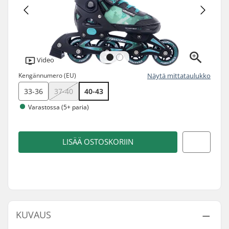
Video
Kengännumero (EU)
Näytä mittataulukko
33-36
37-40
40-43
Varastossa (5+ paria)
LISÄÄ OSTOSKORIIN
KUVAUS