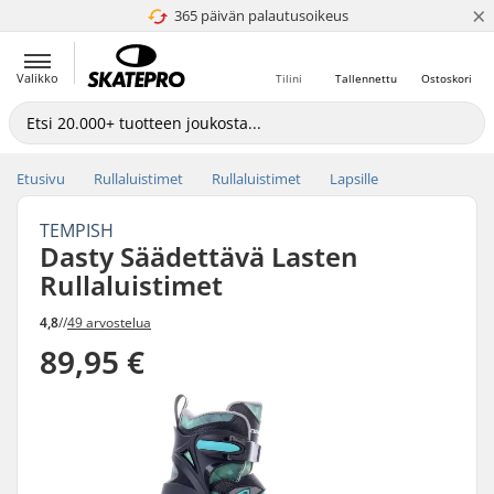
×
365 päivän palautusoikeus
4.8 / 5
Valikko
Tilini
Tallennettu
Ostoskori
Etusivu
Rullaluistimet
Rullaluistimet
Lapsille
TEMPISH
Dasty Säädettävä Lasten
Rullaluistimet
4,8
//
49 arvostelua
89,95 €