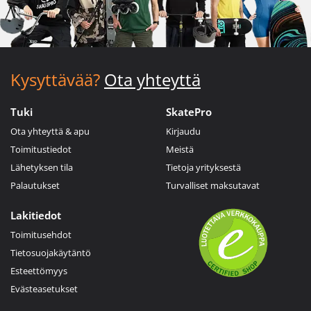
Kysyttävää?
Ota yhteyttä
Tuki
SkatePro
Ota yhteyttä & apu
Kirjaudu
Toimitustiedot
Meistä
Lähetyksen tila
Tietoja yrityksestä
Palautukset
Turvalliset maksutavat
Lakitiedot
Toimitusehdot
Tietosuojakäytäntö
Esteettömyys
Evästeasetukset