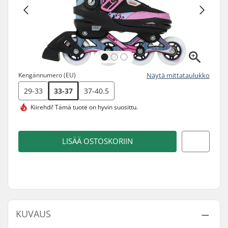
Kengännumero (EU)
Näytä mittataulukko
29-33
33-37
37-40.5
Kiirehdi! Tämä tuote on
hyvin suosittu.
LISÄÄ OSTOSKORIIN
KUVAUS