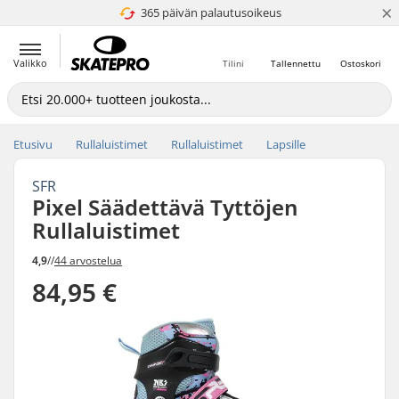
×
365 päivän palautusoikeus
4.8 / 5
Valikko
Tilini
Tallennettu
Ostoskori
Etusivu
Rullaluistimet
Rullaluistimet
Lapsille
SFR
Pixel Säädettävä Tyttöjen
Rullaluistimet
4,9
//
44 arvostelua
84,95 €