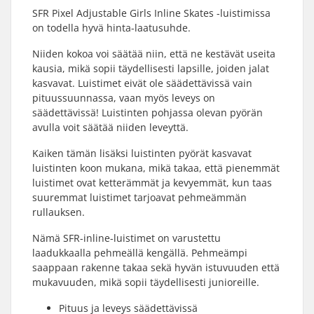
SFR Pixel Adjustable Girls Inline Skates -luistimissa
on todella hyvä hinta-laatusuhde.
Niiden kokoa voi säätää niin, että ne kestävät useita
kausia, mikä sopii täydellisesti lapsille, joiden jalat
kasvavat. Luistimet eivät ole säädettävissä vain
pituussuunnassa, vaan myös leveys on
säädettävissä! Luistinten pohjassa olevan pyörän
avulla voit säätää niiden leveyttä.
Kaiken tämän lisäksi luistinten pyörät kasvavat
luistinten koon mukana, mikä takaa, että pienemmät
luistimet ovat ketterämmät ja kevyemmät, kun taas
suuremmat luistimet tarjoavat pehmeämmän
rullauksen.
Nämä SFR-inline-luistimet on varustettu
laadukkaalla pehmeällä kengällä. Pehmeämpi
saappaan rakenne takaa sekä hyvän istuvuuden että
mukavuuden, mikä sopii täydellisesti junioreille.
Pituus ja leveys säädettävissä