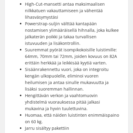
High-Cut-mansetti antaa maksimaalisen
nilkkatuen vakauttamiseen ja vähentää
lihasväsymystäsi
Powerstrap-suljin välttää kantapään
nostamisen ylimääräisellä hihnalla, joka kulkee
jalkaterän poikki ja takaa turvallisen
istuvuuden ja lisäkontrollin.
Suuremmat pyörät isompikokoisille luistimille:
64mm, 70mm tai 72mm, joiden kovuus on 82A
erittäin herkkää ja leikkisää kyytiä varten.
Sisäänrakennettu vuori, joka on integroitu
kengän ulkopuolelle, eliminoi vuoren
heilumisen ja antaa sinulle mukavuutta ja
lisäksi suoremman hallinnan.
Hengittävän verkon ja vaahtomuovin
yhdistelmä vuorauksessa pitää jalkasi
mukavina ja hyvin tuulettuvina.
Huomaa, että näiden luistinten enimmäispaino
on 60 kg.
Jarru sisältyy pakettiin