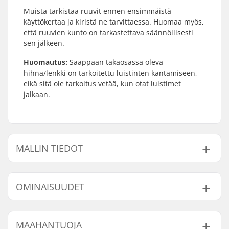
Muista tarkistaa ruuvit ennen ensimmäistä
käyttökertaa ja kiristä ne tarvittaessa. Huomaa myös,
että ruuvien kunto on tarkastettava säännöllisesti
sen jälkeen.
Huomautus:
Saappaan takaosassa oleva
hihna/lenkki on tarkoitettu luistinten kantamiseen,
eikä sitä ole tarkoitus vetää, kun otat luistimet
jalkaan.
MALLIN TIEDOT
Malli
Renkaan halkaisija
OMINAISUUDET
29-33
64mm
33-37
70mm
Kokosäädettävät
Kyllä
MAAHANTUOJA
37-40.5
72mm
rullaluistimet: