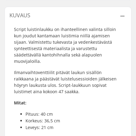
KUVAUS
Script luistinlaukku on ihanteellinen valinta silloin
kun joudut kantamaan luistimia niillä ajamisen
sijaan. Valmistettu tukevasta ja vedenkestävästä
synteettisestä materiaalista ja varustettu
säädettävällä kantohihnalla sekä alapuolen
muovijaloilla.
Ilmanvaihtoventtiilit pitävät laukun sisällön
raikkaana ja päästävät luistelusessioiden jälkeisen
höyryn laukusta ulos. Script-laukkuun sopivat
luistimet aina kokoon 47 saakka.
Mitat:
Pituus: 40 cm
Korkeus: 36,5 cm
Leveys: 21 cm