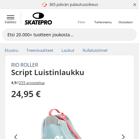
×
365 päivän palautusoikeus
4.8 / 5
Valikko
Tilini
Tallennettu
Ostoskori
Etusivu
Treenivaatteet
Laukut
Rullaluistimet
RIO ROLLER
Script Luistinlaukku
4,9
//
255 arvostelua
24,95 €