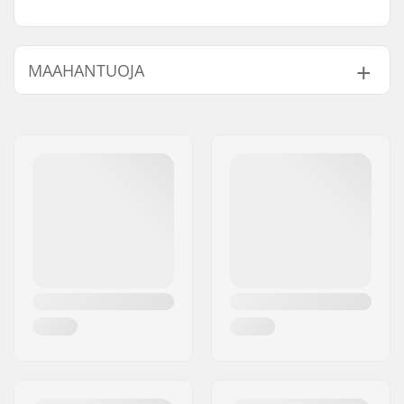
MAAHANTUOJA
Nimi:
Centrano ApS
Jakeluosoite:
Omega 6
Postinumero:
8382
Paikkakunta::
Hinnerup
Maa:
Tanska