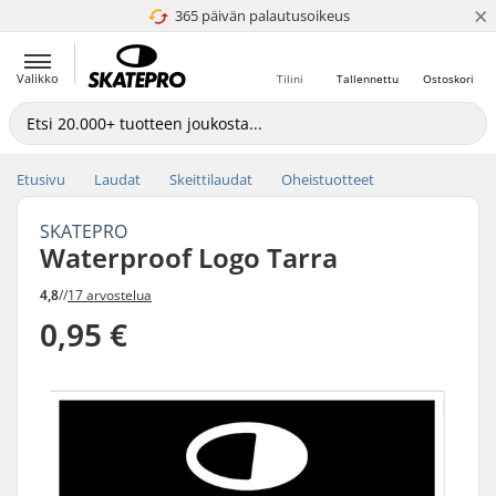
×
365 päivän palautusoikeus
4.8 / 5
Valikko
Tilini
Tallennettu
Ostoskori
Etusivu
Laudat
Skeittilaudat
Oheistuotteet
SKATEPRO
Waterproof Logo Tarra
4,8
//
17 arvostelua
0,95 €