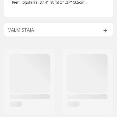
Pieni logotarra: 3.14" (8cm) x 1.37'' (3.5cm).
VALMISTAJA
Nimi:
Centrano ApS
Jakeluosoite:
Omega 6
Postinumero:
8382
Paikkakunta::
Hinnerup
Maa:
Tanska