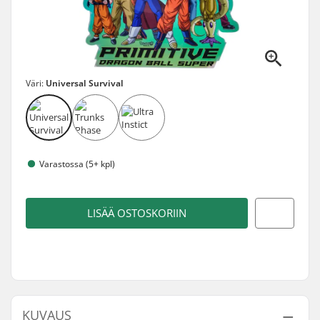
Väri:
Universal Survival
Varastossa (5+ kpl)
LISÄÄ OSTOSKORIIN
KUVAUS