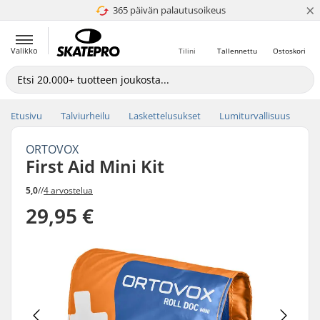
×
365 päivän palautusoikeus
4.8 / 5
Valikko
Tilini
Tallennettu
Ostoskori
Etusivu
Talviurheilu
Laskettelusukset
Lumiturvallisuus
ORTOVOX
First Aid Mini Kit
5,0
//
4 arvostelua
29,95 €