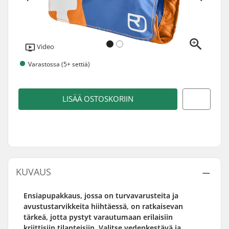
Video
Varastossa (5+ settiä)
LISÄÄ OSTOSKORIIN
KUVAUS
Ensiapupakkaus, jossa on turvavarusteita ja
avustustarvikkeita hiihtäessä, on ratkaisevan
tärkeä, jotta pystyt varautumaan erilaisiin
kriittisiin tilanteisiin. Valitse vedenkestävä ja