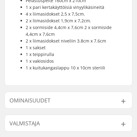
Pelastuspeite 160cm x 210cm
1 x pari kertakäyttöisiä vinyylikäsineitä
4 x liimasidokset 2,5 x 7,5cm.
2 x liimasidokset 1,9cm x 7,2cm.
2 x sormiside 4,4cm x 7,6cm 2 x sormiside
4,4cm x 7,6cm
2 x liimasidokset niveliin 3.8cm x 7.6cm
1 x sakset
1 x teippirulla
1 x vakiosidos
1 x kuitukangaslappu 10 x 10cm steriili
OMINAISUUDET
Paino:
160g
VALMISTAJA