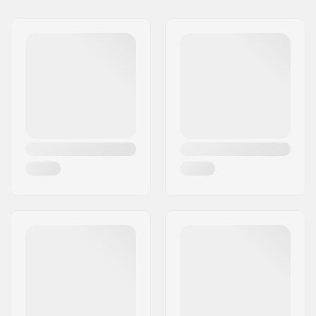
Nimi:
ORTOVOX Sportartikel
GmbH
Jakeluosoite:
Rotwandweg 3a
Postinumero:
D-82024
Paikkakunta::
Taufkirchen
Maa:
Saksa