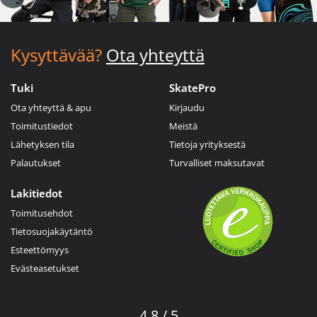
Kysyttävää?
Ota yhteyttä
Tuki
SkatePro
Ota yhteyttä & apu
Kirjaudu
Toimitustiedot
Meistä
Lähetyksen tila
Tietoja yrityksestä
Palautukset
Turvalliset maksutavat
Lakitiedot
Toimitusehdot
Tietosuojakäytäntö
Esteettömyys
Evästeasetukset
4.8 / 5