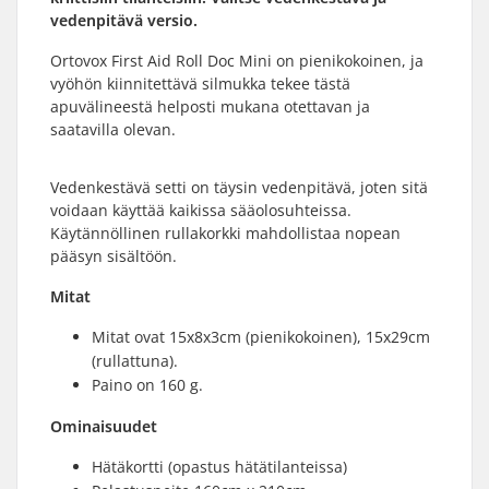
vedenpitävä versio.
Ortovox First Aid Roll Doc Mini on pienikokoinen, ja
vyöhön kiinnitettävä silmukka tekee tästä
apuvälineestä helposti mukana otettavan ja
saatavilla olevan.
Vedenkestävä setti on täysin vedenpitävä, joten sitä
voidaan käyttää kaikissa sääolosuhteissa.
Käytännöllinen rullakorkki mahdollistaa nopean
pääsyn sisältöön.
Mitat
Mitat ovat 15x8x3cm (pienikokoinen), 15x29cm
(rullattuna).
Paino on 160 g.
Ominaisuudet
Hätäkortti (opastus hätätilanteissa)