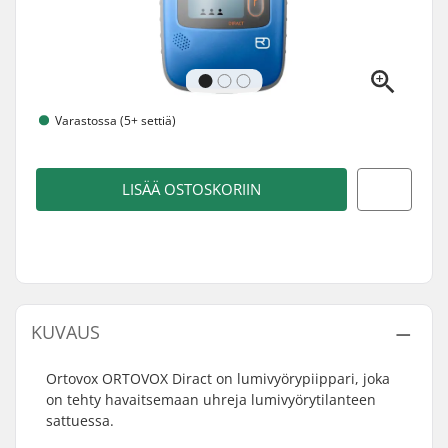
Varastossa (5+ settiä)
LISÄÄ OSTOSKORIIN
KUVAUS
Ortovox ORTOVOX Diract on lumivyörypiippari, joka
on tehty havaitsemaan uhreja lumivyörytilanteen
sattuessa.