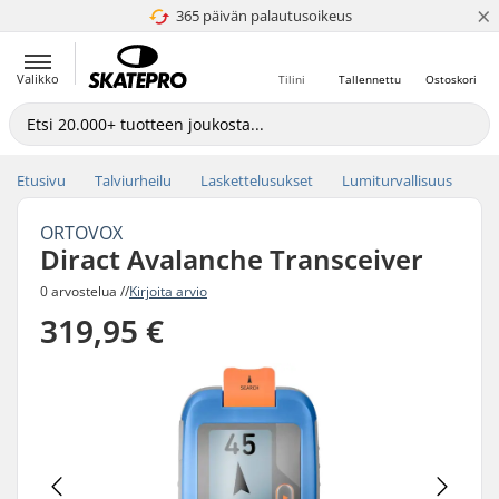
×
365 päivän palautusoikeus
4.8 / 5
Valikko
Tilini
Tallennettu
Ostoskori
Etusivu
Talviurheilu
Laskettelusukset
Lumiturvallisuus
ORTOVOX
Diract Avalanche Transceiver
0 arvostelua //
Kirjoita arvio
319,95 €