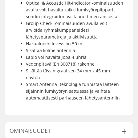
Optical & Acoustic Hit-Indicator -ominaisuuden
avulla voit havaita kaikki lumivyörypiipparit
sondin integroidun vastaanottimen ansiosta
Group Check -ominaisuuden avulla voit
arvioida ryhmäkumppaneidesi
lähetysparametreja ja aktiivisuutta
Hakualueen leveys on 50 m
Sisältää kolme antennia
Lapio voi havaita jopa 4 uhria
Vedenpitävä (En 300718) rakenne
Sisältää täysin graafisen 34 mm x 45 mm
näytön
Smart Antenna -teknologia tunnistaa laitteen
sijainnin lumivyöryn sattuessa ja vaihtaa
automaattisesti parhaaseen lähetysantenniin
OMINAISUUDET