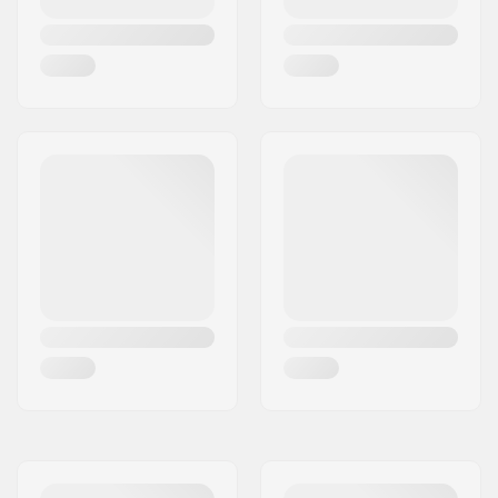
Hangerin leveys:
180mm (7")
Akselin leveys:
10"
Hangerin Kulma:
50°
Trukkikumi:
90A
Renkaan halkaisija:
69mm
Renkaan kovuus:
78A
Renkaan materiaali:
PU valettu
Laakeriluokitus:
ABEC-7
Kovera:
Matala
Taso:
Aloittelija
,
Keskitaso
,
Kokenut
Ajotyyli:
Freeride,
Kruisailu
,
Carving