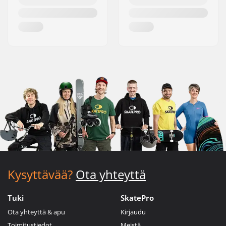
Kysyttävää?
Ota yhteyttä
Tuki
SkatePro
Ota yhteyttä & apu
Kirjaudu
Toimitustiedot
Meistä