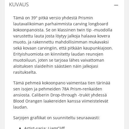
KUVAUS
Tämä on 39" pitkä versio yhdestä Prismin
lautavalikoiman parhaimmista carving longboard
kokoonpanoista. Se on klassinen twin tip -muodolla
varustettu lauta josta löytyy jalkoja halaava kovera
muoto, ja rakennettu mahdollisimman mukavaksi
sekä kovaan carvingiin, että pitkään kaupunkiajoon.
Erityishuomiota on kiinnitetty laudan reunojen
muotoiluun, joten se tarjoaa lähes vaivattoman
aloituksen slaideihin säästäen näin jalkojasi
rasitukselta.
Tämä pehmeä kokoonpano vaimentaa tien tärinää
sen isojen ja pehmeiden 78A Prism-renkaiden
ansiosta. Caliberin Drop-through -trukit yhdessä
Blood Orangen laakereiden kanssa viimeistelevät
laudan.
Sarjojen grafiikat on suunniteltu seuraavasti:
Artist-sarja: LiamCliff