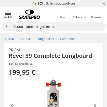
×
365 päivän palautusoikeus
4.8 / 5
Valikko
Tilini
Tallennettu
Ostoskori
Etusivu
Laudat
Longboards
Completet
PRISM
Revel 39 Complete Longboard
5,0
//
13 arvostelua
199,95 €