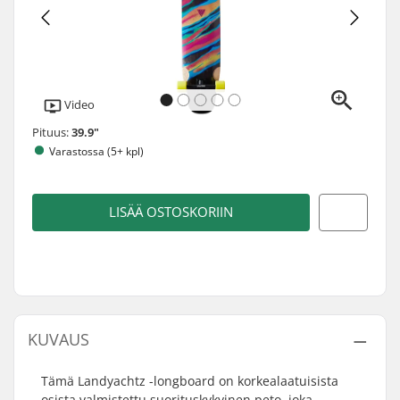
Video
Pituus:
39.9"
Varastossa (5+ kpl)
LISÄÄ OSTOSKORIIN
KUVAUS
Tämä Landyachtz -longboard on korkealaatuisista
osista valmistettu suorituskykyinen peto, joka