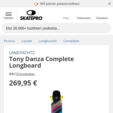
×
365 päivän palautusoikeus
4.8 / 5
Valikko
Tilini
Tallennettu
Ostoskori
Etusivu
Laudat
Longboards
Completet
LANDYACHTZ
Tony Danza Complete
Longboard
4,6
//
10 arvostelua
269,95 €