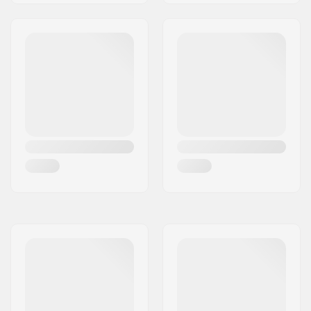
Hangerin Kulma:
52°
Trukkikumi:
85A
Renkaan halkaisija:
63mm
Renkaan leveys:
40mm
Renkaan
32mm
kontaktipinta:
Renkaan kovuus:
78A
Renkaan materiaali:
PU valettu, SHR
Laakeriluokitus:
ABEC-7
Kovera:
Matala
Taso:
Aloittelija
,
Keskitaso
,
Kokenut
Ajotyyli:
Freestyle
,
Dancing