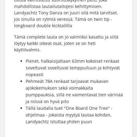
mahdollistaa lautailutaitojesi kehittymisen.
Landyachtz Tony Danza on juuri sitä mitä tarvitset,
jos sinulla on rytmiä veressä. Tämä on twin tip -
longboard double kicktaililla
Tämä complete lauta on jo valmiiksi kasattu ja siitä
löytyy kaikki oikeat osat, joten se on heti
käyttövalmis.
Pienet, halkaisijaltaan 63mm kokoiset renkaat
soveltuvat soveltuvat temppuiluun ja kiihtyvät
nopeasti
Pehmeät 78A renkaat tarjoavat mukavan
ajokokemuksen sekä voimakkaita
pumppauksia, sillä ne vaimentavat tien värinää
ja niissä on hyvä pito
Tällä laudalla tuet "One Board One Tree" -
ohjelmaa - jokaista myytyä lautaa kohden,
Landyachtz istuttaa yhden puun