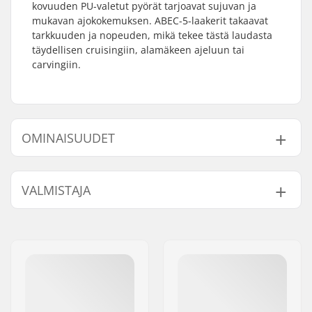
kovuuden PU-valetut pyörät tarjoavat sujuvan ja
mukavan ajokokemuksen. ABEC-5-laakerit takaavat
tarkkuuden ja nopeuden, mikä tekee tästä laudasta
täydellisen cruisingiin, alamäkeen ajeluun tai
carvingiin.
OMINAISUUDET
Dekin leveys:
9.5" (24.1cm)
VALMISTAJA
Dekin pituus:
37.5" (95.3cm)
Akseliväli:
27.5" (69.9cm)
Nimi:
Circus Circus ApS
Dekin materiaali:
Pohjoisamerikkalainen
Jakeluosoite:
Australiensvej 20. st. th.
Vaahtera, 7-ply
Postinumero:
2100
Dekin ominaisuudet:
Twin tip, Cut outs
Paikkakunta::
Copenhagen
Concave:
Pehmeä
Maa:
Tanska
Grippi:
Ei sisälly