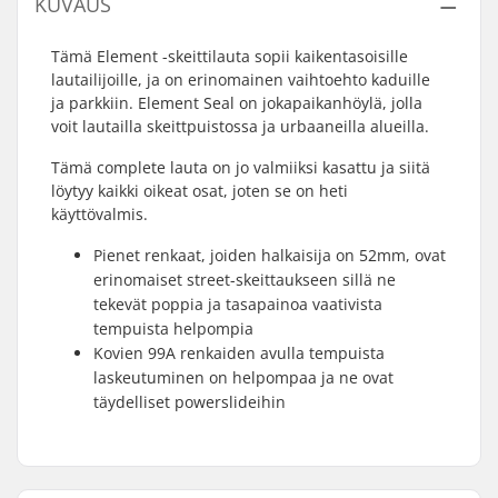
KUVAUS
Tämä Element -skeittilauta sopii kaikentasoisille
lautailijoille, ja on erinomainen vaihtoehto kaduille
ja parkkiin. Element Seal on jokapaikanhöylä, jolla
voit lautailla skeittpuistossa ja urbaaneilla alueilla.
Tämä complete lauta on jo valmiiksi kasattu ja siitä
löytyy kaikki oikeat osat, joten se on heti
käyttövalmis.
Pienet renkaat, joiden halkaisija on 52mm, ovat
erinomaiset street-skeittaukseen sillä ne
tekevät poppia ja tasapainoa vaativista
tempuista helpompia
Kovien 99A renkaiden avulla tempuista
laskeutuminen on helpompaa ja ne ovat
täydelliset powerslideihin