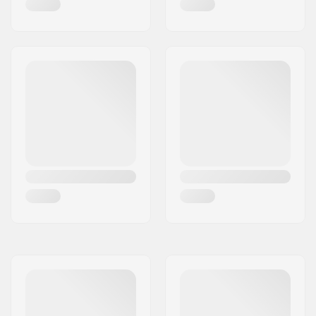
Ajajan max. paino:
100 kg