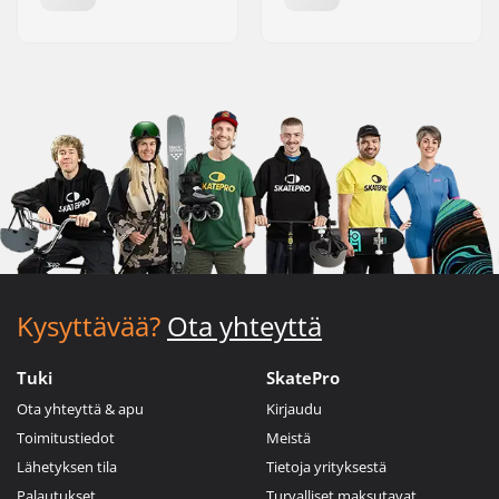
Kysyttävää?
Ota yhteyttä
Tuki
SkatePro
Ota yhteyttä & apu
Kirjaudu
Toimitustiedot
Meistä
Lähetyksen tila
Tietoja yrityksestä
Palautukset
Turvalliset maksutavat