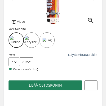
Video
Väri:
Sunrise
Koko
Näytä mittataulukko
7.5"
8.25"
Varastossa (5+ kpl)
LISÄÄ OSTOSKORIIN