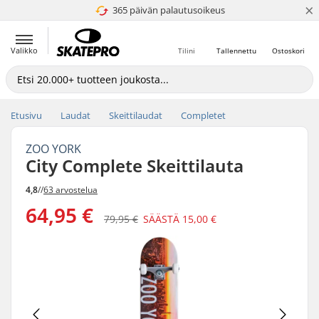
×
365 päivän palautusoikeus
4.8 / 5
Valikko
Tilini
Tallennettu
Ostoskori
Etusivu
Laudat
Skeittilaudat
Completet
ZOO YORK
City Complete Skeittilauta
4,8
//
63 arvostelua
64,95 €
79,95 €
SÄÄSTÄ
15,00 €