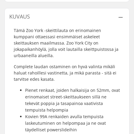
KUVAUS
Tämä Zoo York -skeittilauta on erinomainen
kumppani ottaessasi ensimmäiset askeleet
skeittauksen maailmassa. Zoo York City on
jokapaikanhöylä, jolla voit lautailla skeittpuistossa ja
urbaaneilla alueilla.
Complete laudan ostaminen on hyvä valinta mikäli
haluat rahoillesi vastinetta, ja mikä parasta - sitä ei
tarvitse edes kasata.
Pienet renkaat, joiden halkaisija on 52mm, ovat
erinomaiset street-skeittaukseen sillä ne
tekevät poppia ja tasapainoa vaativista
tempuista helpompia
Kovien 99A renkaiden avulla tempuista
laskeutuminen on helpompaa ja ne ovat
täydelliset powerslideihin