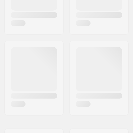
Trukkityyppi:
Normaali kingpini,
Normaali hangeri
Trukkikumi:
89A
Grippi:
Pre-gripped
Ajajan max. paino:
90 kg