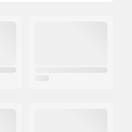
Normaali kingpini, Normaali
hangeri
88A
Pre-gripped
90 kg