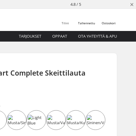
×
4.8 / 5
Tilini
Tallennettu
Ostoskori
TARJOUKSET
OPPAAT
OTA YHTEYTTÄ & APU
rt Complete Skeittilauta
ä