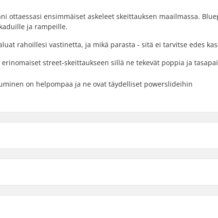
ni ottaessasi ensimmäiset askeleet skeittauksen maailmassa. Blue
aduille ja rampeille.
t rahoillesi vastinetta, ja mikä parasta - sitä ei tarvitse edes kas
 erinomaiset street-skeittaukseen sillä ne tekevät poppia ja tasapa
uminen on helpompaa ja ne ovat täydelliset powerslideihin
8" - Light Blue
8"
tuus
Akseliväli
8" - Musta/Valkoinen
8"
(79.1cm)
13.88" (35.3cm)
8.125" - V2 Black
8.
80.1cm)
14" (35.6cm)
7-ply
Dekkivärit:
8.125" - Musta/Kulta
8.
-tail
Kovera: