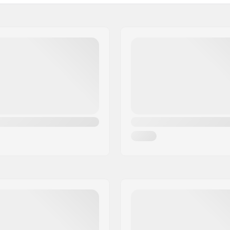
Trukkityyppi:
Trukkikumi:
Grippi:
Ajajan max. paino: