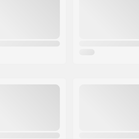
Trukkikumi:
Grippi:
Ajajan max. paino: