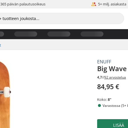
365 päivän palautusoikeus
5+ milj. asiakasta
t
ENUFF
Big Wave 
4,7
//
92 arvostelua
84,95 €
Koko:
8"
Varastossa (5+ 
LISÄÄ