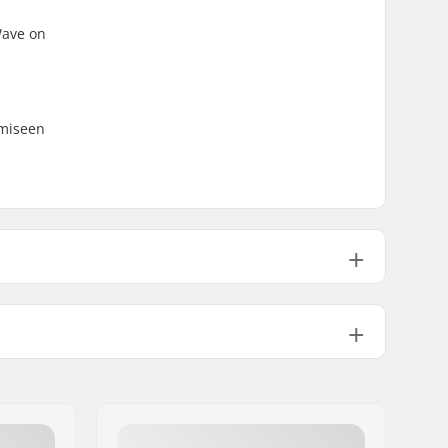
 Wave on
amiseen
Samana säilyvät värit
Medium
Normaali kingpini, Normaali
hangeri
139mm (5.5")
8"