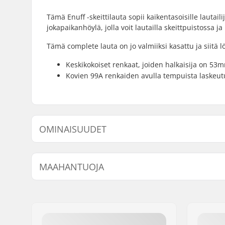
Tämä Enuff -skeittilauta sopii kaikentasoisille lautail
jokapaikanhöylä, jolla voit lautailla skeittpuistossa ja
Tämä complete lauta on jo valmiiksi kasattu ja siitä lö
Keskikokoiset renkaat, joiden halkaisija on 53m
Kovien 99A renkaiden avulla tempuista laskeut
OMINAISUUDET
Dekin leveys:
8" (20.3cm
MAAHANTUOJA
Dekin pituus:
32" (81.3
Dekin materiaali:
Vaahtera, 
Nimi:
Centrano ApS
Lisämateriaalit:
Amerikkal
Jakeluosoite:
Omega 6
Dekin ominaisuudet:
Tupla kick
Postinumero:
8382
Renkaan halkaisija:
53mm