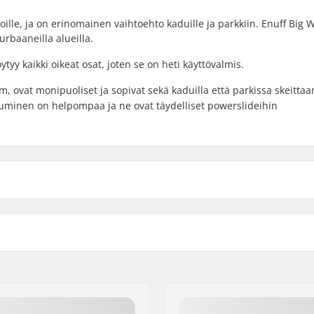
ijoille, ja on erinomainen vaihtoehto kaduille ja parkkiin. Enuff Big
 urbaaneilla alueilla.
ytyy kaikki oikeat osat, joten se on heti käyttövalmis.
m, ovat monipuoliset ja sopivat sekä kaduilla että parkissa skeitta
uminen on helpompaa ja ne ovat täydelliset powerslideihin
)
Dekkivärit:
cm)
Kovera:
7-ply
Trukkityyppi:
ainen pitävä liima
-tail
Hangerin leveys:
Akselin leveys: