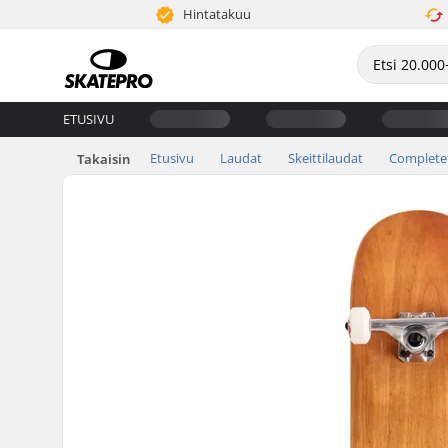
Hintatakuu
ETUSIVU
Etusivu
Laudat
Skeittilaudat
Complete
Takaisin