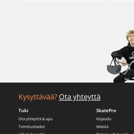
Kysyttävää?
Ota yhteyttä
Tuki
SkatePro
Ota yhteyttä & apu
Kirjaudu
Toimitustiedot
Meistä