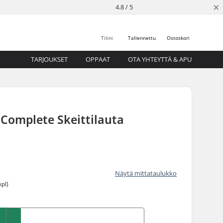
×
4.8 / 5
Tilini
Tallennettu
Ostoskori
TARJOUKSET
OPPAAT
OTA YHTEYTTÄ & APU
Complete Skeittilauta
Näytä mittataulukko
kpl)