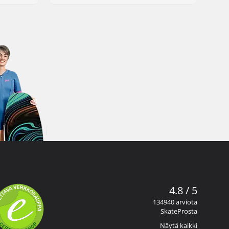
4.8 / 5
134940 arviota
SkateProsta
Näytä kaikki