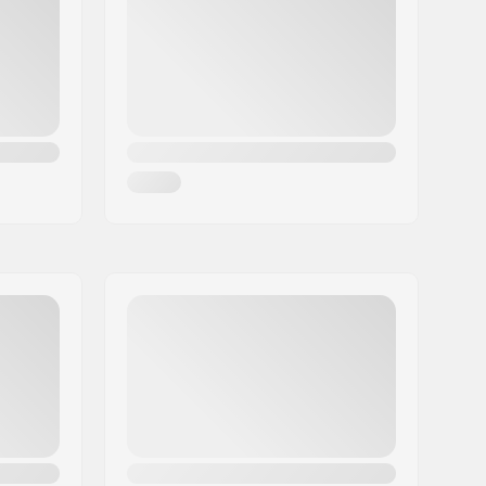
95A
Pre-gripped
100 kg