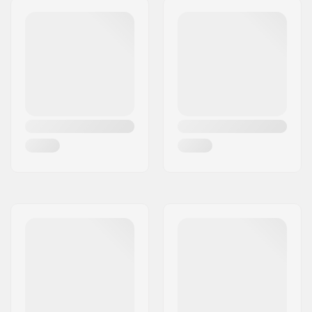
Normaali hangeri
Hangerin leveys:
120mm (4.75")
Trukkikumi:
90A
Grippi:
Pre-gripped
Ajajan max. paino:
100 kg