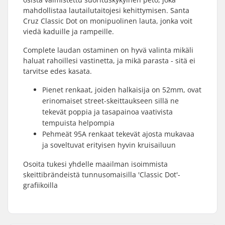
mahdollistaa lautailutaitojesi kehittymisen. Santa
Cruz Classic Dot on monipuolinen lauta, jonka voit
viedä kaduille ja rampeille.
Complete laudan ostaminen on hyvä valinta mikäli
haluat rahoillesi vastinetta, ja mikä parasta - sitä ei
tarvitse edes kasata.
Pienet renkaat, joiden halkaisija on 52mm, ovat
erinomaiset street-skeittaukseen sillä ne
tekevät poppia ja tasapainoa vaativista
tempuista helpompia
Pehmeät 95A renkaat tekevät ajosta mukavaa
ja soveltuvat erityisen hyvin kruisailuun
Osoita tukesi yhdelle maailman isoimmista
skeittibrändeistä tunnusomaisilla 'Classic Dot'-
grafiikoilla