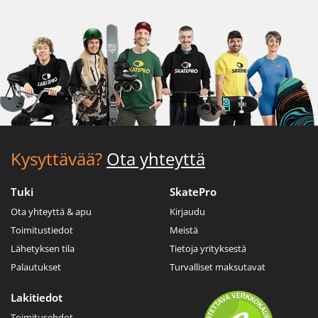
Kysyttävää?
Ota yhteyttä
Tuki
SkatePro
Ota yhteyttä & apu
Kirjaudu
Toimitustiedot
Meistä
Lähetyksen tila
Tietoja yrityksestä
Palautukset
Turvalliset maksutavat
Lakitiedot
Toimitusehdot