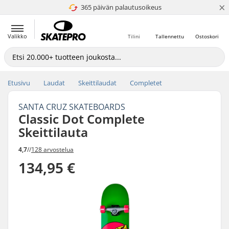
×
365 päivän palautusoikeus
4.8 / 5
Valikko
Tilini
Tallennettu
Ostoskori
Etusivu
Laudat
Skeittilaudat
Completet
SANTA CRUZ SKATEBOARDS
Classic Dot Complete
Skeittilauta
4,7
//
128 arvostelua
134,95 €