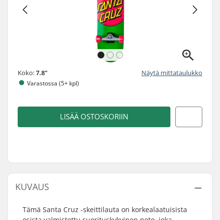
Koko:
7.8"
Näytä mittataulukko
Varastossa (5+ kpl)
LISÄÄ OSTOSKORIIN
KUVAUS
Tämä Santa Cruz -skeittilauta on korkealaatuisista
osista valmistettu suorituskykyinen peto, joka