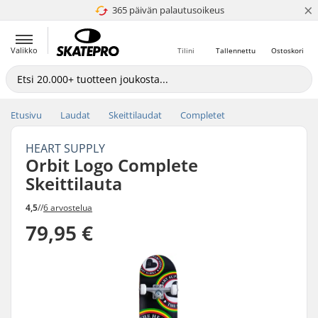
×
365 päivän palautusoikeus
4.8 / 5
Valikko
Tilini
Tallennettu
Ostoskori
Etusivu
Laudat
Skeittilaudat
Completet
HEART SUPPLY
Orbit Logo Complete
Skeittilauta
4,5
//
6 arvostelua
79,95 €