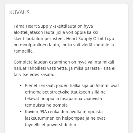
KUVAUS
Tämä Heart Supply -skeittilauta on hyvä
aloittelijatason lauta, jolla voit oppia kaikki
skeittilautailun perusteet. Heart Supply Orbit Logo
on monipuolinen lauta, jonka voit viedä kaduille ja
rampeille.
Complete laudan ostaminen on hyvä valinta mikäli
haluat rahoillesi vastinetta, ja mikä parasta - sitä ei
tarvitse edes kasata.
Pienet renkaat, joiden halkaisija on 52mm, ovat
erinomaiset street-skeittaukseen sillä ne
tekevät poppia ja tasapainoa vaativista
tempuista helpompia
Kovien 99A renkaiden avulla tempuista
laskeutuminen on helpompaa ja ne ovat
täydelliset powerslideihin