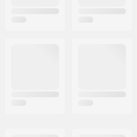
Normaali hangeri
Trukkikumi:
85A
Grippi:
Pre-gripped