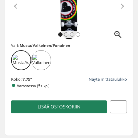
Väri:
Musta/Valkoinen/Punainen
Koko:
7.75"
Näytä mittataulukko
Varastossa (5+ kpl)
LISÄÄ OSTOSKORIIN