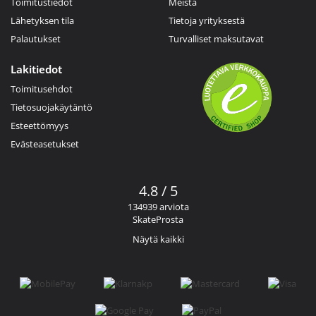
Toimitustiedot
Meistä
Lähetyksen tila
Tietoja yrityksestä
Palautukset
Turvalliset maksutavat
Lakitiedot
Toimitusehdot
Tietosuojakäytäntö
Esteettömyys
Evästeasetukset
4.8 / 5
134939 arviota
SkateProsta
Näytä kaikki