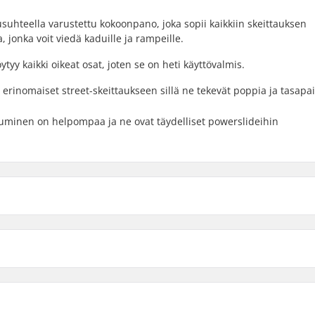
suhteella varustettu kokoonpano, joka sopii kaikkiin skeittauksen
, jonka voit viedä kaduille ja rampeille.
ytyy kaikki oikeat osat, joten se on heti käyttövalmis.
 erinomaiset street-skeittaukseen sillä ne tekevät poppia ja tasapa
uminen on helpompaa ja ne ovat täydelliset powerslideihin
8"
8" 
ekin pituus
Akseliväli
8.25"
-
-
7-ply
Renkaan materiaali:
-tail
Laakeriluokitus: