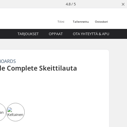
×
4.8 / 5
Tilini
Tallennettu
Ostoskori
TARJOUKSET
OPPAAT
OTA YHTEYTTÄ & APU
BOARDS
ile Complete Skeittilauta