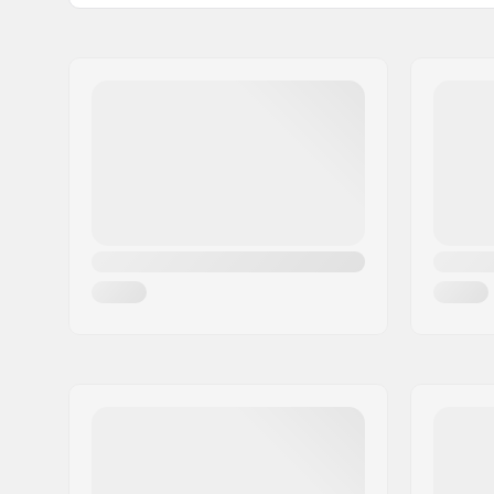
Renkaan halkaisija:
52mm
Nimi:
Centrano ApS
Renkaan leveys:
33mm
Jakeluosoite:
Omega 6
Renkaan kovuus:
99A
Postinumero:
8382
Paikkakunta::
Hinnerup
Maa:
Tanska