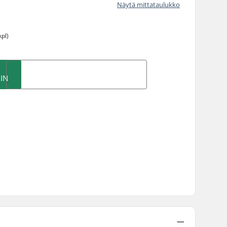
Näytä mittataulukko
kpl)
IN