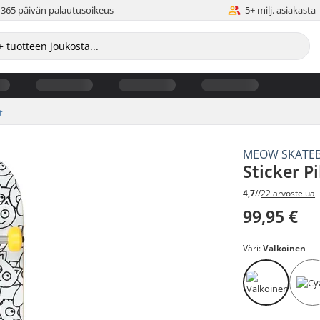
365 päivän palautusoikeus
5+ milj. asiakasta
t
MEOW SKATE
Sticker P
4,7
//
22 arvostelua
99,95 €
Väri:
Valkoinen