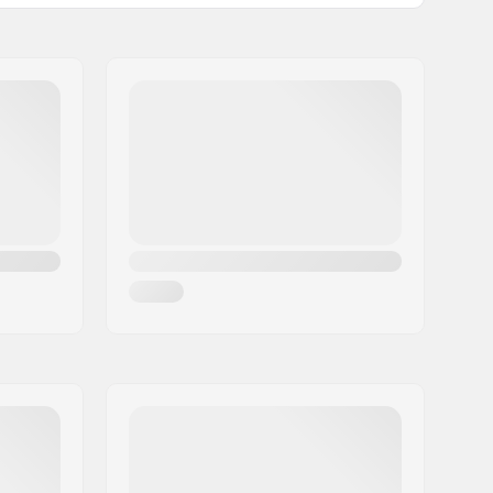
Normaali kingpini, Normaali
hangeri
85A, Pehmeä PU
Pre-gripped