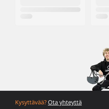
Kysyttävää?
Ota yhteyttä