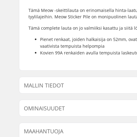
Tämä Meow -skeittilauta on erinomaisella hinta-laatu
tyylilajeihin. Meow Sticker Pile on monipuolinen lauta
Tämä complete lauta on jo valmiiksi kasattu ja siitä lö
Pienet renkaat, joiden halkaisija on 52mm, ovat
vaativista tempuista helpompia
Kovien 99A renkaiden avulla tempuista laskeut
MALLIN TIEDOT
Malli
Dekin leveys
D
OMINAISUUDET
6.75"
-
-
Dekin materiaali:
Vaahtera, 
MAAHANTUOJA
Dekin ominaisuudet:
Tupla kick