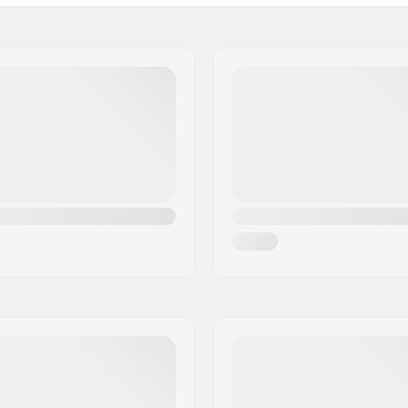
Trukkityyppi:
Trukkikumi:
Grippi: