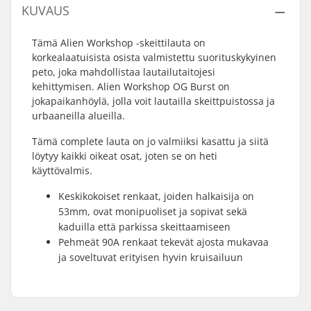
KUVAUS
Tämä Alien Workshop -skeittilauta on
korkealaatuisista osista valmistettu suorituskykyinen
peto, joka mahdollistaa lautailutaitojesi
kehittymisen. Alien Workshop OG Burst on
jokapaikanhöylä, jolla voit lautailla skeittpuistossa ja
urbaaneilla alueilla.
Tämä complete lauta on jo valmiiksi kasattu ja siitä
löytyy kaikki oikeat osat, joten se on heti
käyttövalmis.
Keskikokoiset renkaat, joiden halkaisija on
53mm, ovat monipuoliset ja sopivat sekä
kaduilla että parkissa skeittaamiseen
Pehmeät 90A renkaat tekevät ajosta mukavaa
ja soveltuvat erityisen hyvin kruisailuun