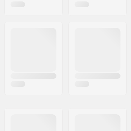
Trukkikumi:
85A
Grippi:
Pre-gripped