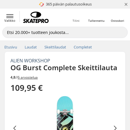
×
365 päivän palautusoikeus
4.8 / 5
Valikko
Tilini
Tallennettu
Ostoskori
Etusivu
Laudat
Skeittilaudat
Completet
ALIEN WORKSHOP
OG Burst Complete Skeittilauta
4,8
//
6 arvostelua
109,95 €