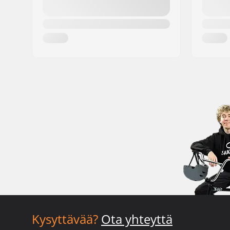
Kysyttävää?
Ota yhteyttä