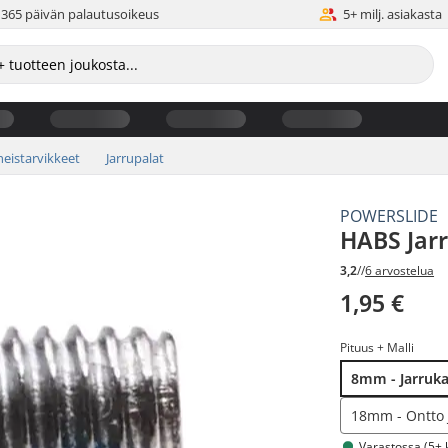
365 päivän palautusoikeus
5+ milj. asiakasta
eistarvikkeet
Jarrupalat
POWERSLIDE
HABS Jarr
3,2
//
6 arvostelua
1,95 €
Pituus + Malli
8mm - Jarruka
18mm - Ontto J
Varastossa (5+ 