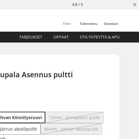
×
4.8 / 5
Tilini
Tallennettu
Ostoskori
TARJOUKSET
OPPAAT
OTA YHTEYTTÄ & APU
upala Asennus pultti
hvan Kiinnitysruuvi
12mm - Jarrupalan pultti
arrun akselipultti
46mm - Jarrun Akselipultti
kpl)