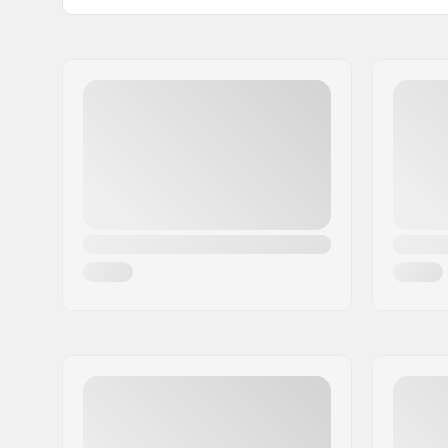
Nimi:
Powerslide Sport
Jakeluosoite:
Esbachgraben 1
Postinumero:
95463
Paikkakunta::
Bindlach
Maa:
Saksa