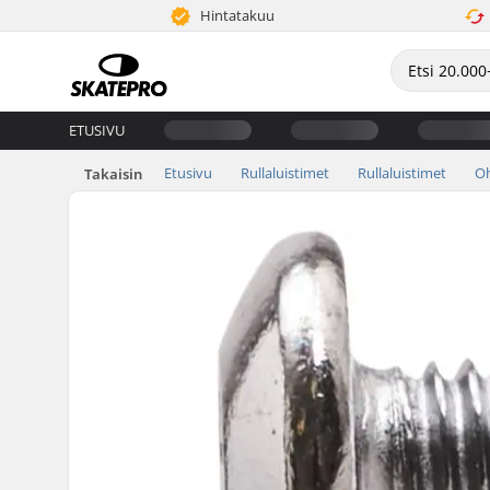
Hintatakuu
ETUSIVU
Etusivu
Rullaluistimet
Rullaluistimet
Oh
Takaisin