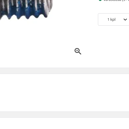
1
kpl